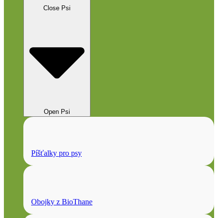
Close Psi
Open Psi
Píšťalky pro psy
Obojky z BioThane