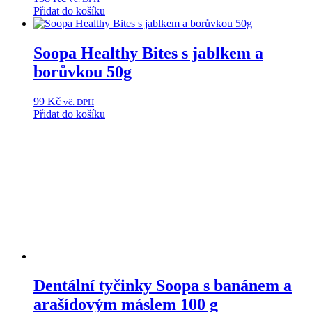
Přidat do košíku
Soopa Healthy Bites s jablkem a
borůvkou 50g
99
Kč
vč. DPH
Přidat do košíku
Dentální tyčinky Soopa s banánem a
arašídovým máslem 100 g