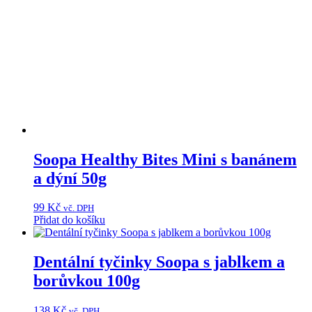
Soopa Healthy Bites Mini s banánem
a dýní 50g
99
Kč
vč. DPH
Přidat do košíku
Dentální tyčinky Soopa s jablkem a
borůvkou 100g
138
Kč
vč. DPH