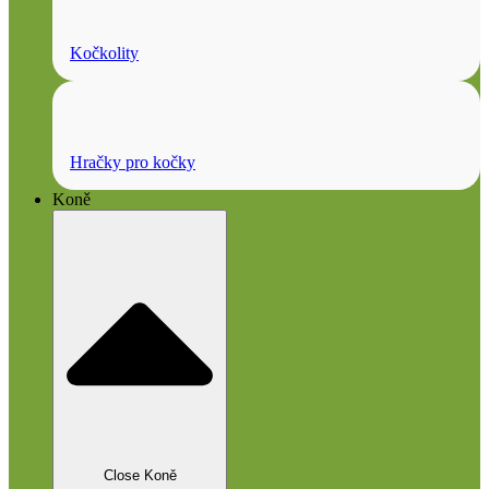
Kočkolity
Hračky pro kočky
Koně
Close Koně