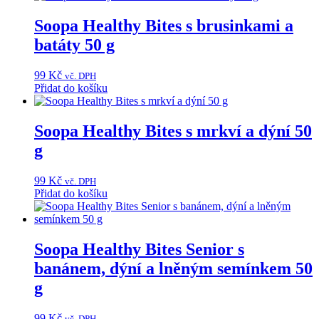
Soopa Healthy Bites s brusinkami a
batáty 50 g
99
Kč
vč. DPH
Přidat do košíku
Soopa Healthy Bites s mrkví a dýní 50
g
99
Kč
vč. DPH
Přidat do košíku
Soopa Healthy Bites Senior s
banánem, dýní a lněným semínkem 50
g
99
Kč
vč. DPH