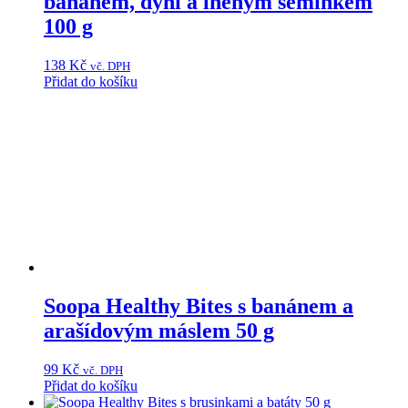
banánem, dýní a lněným semínkem
100 g
138
Kč
vč. DPH
Přidat do košíku
Soopa Healthy Bites s banánem a
arašídovým máslem 50 g
99
Kč
vč. DPH
Přidat do košíku