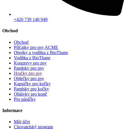
+420 739 140 949
Obchod
Obchod
Píšťalky pro psy ACME
Obojky a vodítka z BioThane
Vodítka z BioThane
Konzervy pro psy
Pamlsky pro psy
Hračky pro psy
Oblečky pro psy
Kapsičky pro kočky
Pamlsky pro kočky
Ohlávky pro koně
Pro páníčky
Informace
Můj účet
Chovatelský program