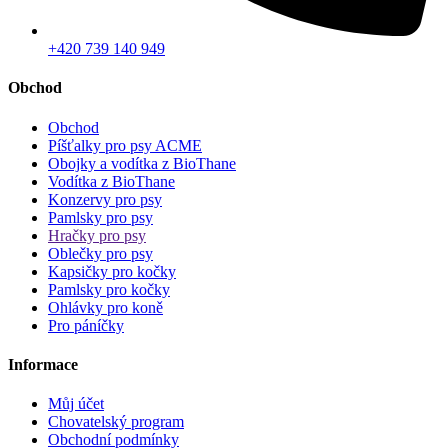
+420 739 140 949
Obchod
Obchod
Píšťalky pro psy ACME
Obojky a vodítka z BioThane
Vodítka z BioThane
Konzervy pro psy
Pamlsky pro psy
Hračky pro psy
Oblečky pro psy
Kapsičky pro kočky
Pamlsky pro kočky
Ohlávky pro koně
Pro páníčky
Informace
Můj účet
Chovatelský program
Obchodní podmínky