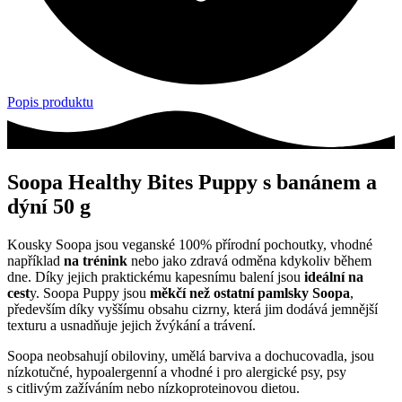
Popis produktu
Soopa Healthy Bites Puppy s banánem a
dýní 50 g
Kousky Soopa jsou veganské 100% přírodní pochoutky, vhodné
například
na trénink
nebo jako zdravá odměna kdykoliv během
dne. Díky jejich praktickému kapesnímu balení jsou
ideální na
cest
y. Soopa Puppy jsou
měkčí než ostatní pamlsky Soopa
,
především díky vyššímu obsahu cizrny, která jim dodává jemnější
texturu a usnadňuje jejich žvýkání a trávení.
Soopa neobsahují obiloviny, umělá barviva a dochucovadla, jsou
nízkotučné, hypoalergenní a vhodné i pro alergické psy, psy
s citlivým zažíváním nebo nízkoproteinovou dietou.