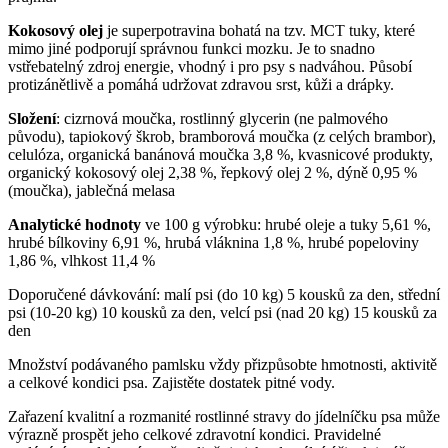
Kokosový olej
je superpotravina bohatá na tzv. MCT tuky, které
mimo jiné podporují správnou funkci mozku. Je to snadno
vstřebatelný zdroj energie, vhodný i pro psy s nadváhou. Působí
protizánětlivě a pomáhá udržovat zdravou srst, kůži a drápky.
Složení
: cizrnová moučka, rostlinný glycerin (ne palmového
původu), tapiokový škrob, bramborová moučka (z celých brambor),
celulóza, organická banánová moučka 3,8 %, kvasnicové produkty,
organický kokosový olej 2,38 %, řepkový olej 2 %, dýně 0,95 %
(moučka), jablečná melasa
Analytické hodnoty
ve 100 g výrobku: hrubé oleje a tuky 5,61 %,
hrubé bílkoviny 6,91 %, hrubá vláknina 1,8 %, hrubé popeloviny
1,86 %, vlhkost 11,4 %
Doporučené dávkování: malí psi (do 10 kg) 5 kousků za den, střední
psi (10-20 kg) 10 kousků za den, velcí psi (nad 20 kg) 15 kousků za
den
Množství podávaného pamlsku vždy přizpůsobte hmotnosti, aktivitě
a celkové kondici psa. Zajistěte dostatek pitné vody.
Zařazení kvalitní a rozmanité rostlinné stravy do jídelníčku psa může
výrazně prospět jeho celkové zdravotní kondici. Pravidelné