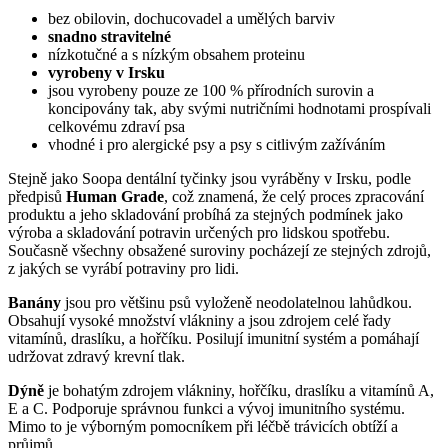
bez obilovin, dochucovadel a umělých barviv
snadno stravitelné
nízkotučné a s nízkým obsahem proteinu
vyrobeny v Irsku
jsou vyrobeny pouze ze 100 % přírodních surovin a
koncipovány tak, aby svými nutričními hodnotami prospívali
celkovému zdraví psa
vhodné i pro alergické psy a psy s citlivým zažíváním
Stejně jako Soopa dentální tyčinky jsou vyráběny v Irsku, podle
předpisů
Human Grade
, což znamená, že celý proces zpracování
produktu a jeho skladování probíhá za stejných podmínek jako
výroba a skladování potravin určených pro lidskou spotřebu.
Současně všechny obsažené suroviny pocházejí ze stejných zdrojů,
z jakých se vyrábí potraviny pro lidi.
Banány
jsou pro většinu psů vyloženě neodolatelnou lahůdkou.
Obsahují vysoké množství vlákniny a jsou zdrojem celé řady
vitamínů, draslíku, a hořčíku. Posilují imunitní systém a pomáhají
udržovat zdravý krevní tlak.
Dýně
je bohatým zdrojem vlákniny, hořčíku, draslíku a vitamínů A,
E a C. Podporuje správnou funkci a vývoj imunitního systému.
Mimo to je výborným pomocníkem při léčbě trávicích obtíží a
průjmů.