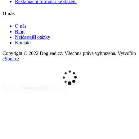
Reklamační formulář ke stažení
O nás
O nás
Blog
Nejčastejší otázky
Kontakt
Copyright © 2022 Doglead.cz. Všechna práva vyhrazena. Vytvořilo
eSoul.cz
Vymazat filtry