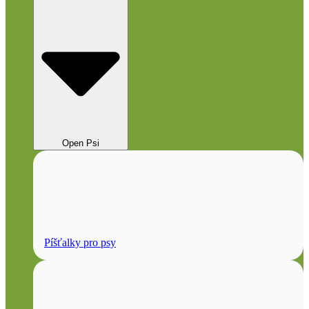
Open Psi
Píšťalky pro psy