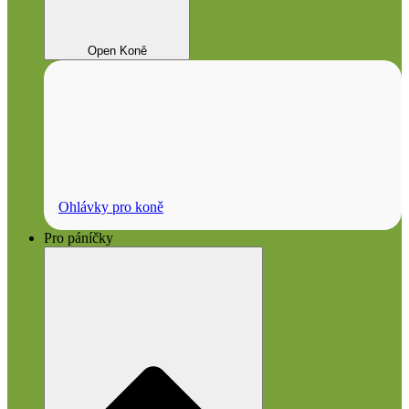
Open Koně
Ohlávky pro koně
Pro páníčky