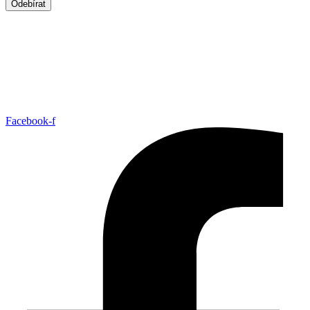
produktu
Odebírat
Facebook-f