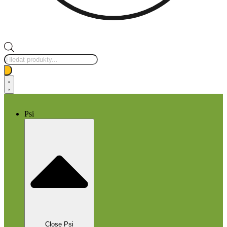
Products
search
Psi
Close Psi