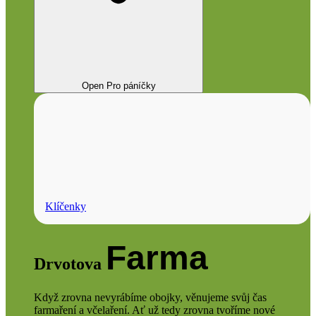
Open Pro páníčky
Klíčenky
Farma
Drvotova
Když zrovna nevyrábíme obojky, věnujeme svůj čas
farmaření a včelaření. Ať už tedy zrovna tvoříme nové