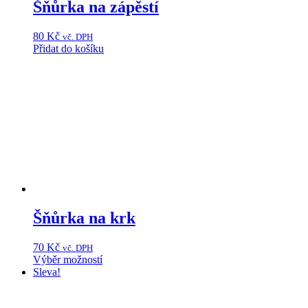
Šňůrka na zápěstí
80
Kč
vč. DPH
Přidat do košíku
Šňůrka na krk
70
Kč
vč. DPH
Výběr možností
Tento
Sleva!
produkt
má