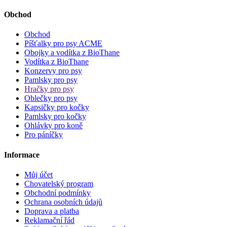
Obchod
Obchod
Píšťalky pro psy ACME
Obojky a vodítka z BioThane
Vodítka z BioThane
Konzervy pro psy
Pamlsky pro psy
Hračky pro psy
Oblečky pro psy
Kapsičky pro kočky
Pamlsky pro kočky
Ohlávky pro koně
Pro páníčky
Informace
Můj účet
Chovatelský program
Obchodní podmínky
Ochrana osobních údajů
Doprava a platba
Reklamační řád