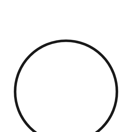
Přejít
k
obsahu