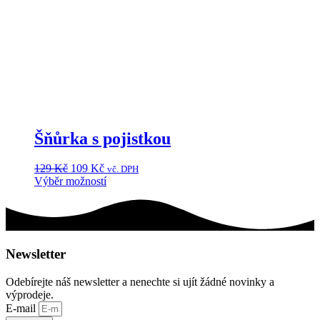
více
variant.
Možnosti
lze
vybrat
na
stránce
produktu
Šňůrka s pojistkou
Původní
Aktuální
129
Kč
109
Kč
vč. DPH
cena
cena
Výběr možností
Tento
byla:
je:
produkt
129 Kč.
109 Kč.
má
více
variant.
Newsletter
Možnosti
lze
Odebírejte náš newsletter a nenechte si ujít žádné novinky a
vybrat
výprodeje.
na
E-mail
stránce