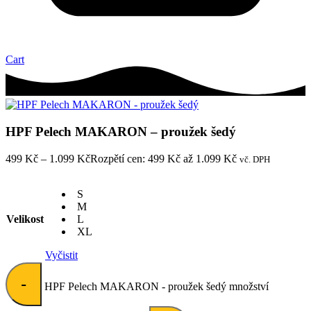
Cart
HPF Pelech MAKARON – proužek šedý
499
Kč
–
1.099
Kč
Rozpětí cen: 499 Kč až 1.099 Kč
vč. DPH
S
M
Velikost
L
XL
Vyčistit
-
HPF Pelech MAKARON - proužek šedý množství