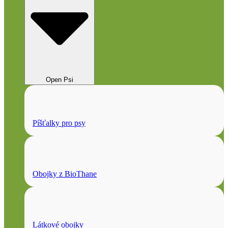
Open Psi
Píšťalky pro psy
Obojky z BioThane
Látkové obojky