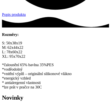
Popis produktu
Rozměry:
S: 50x38x19
M: 62x44x22
L: 78x60x22
XL: 95x70x22
*čalounění 65% bavlna 35%PES
*voděodolný
*vnitřní výplň – originální silikonové vlákno
*energický vzhled
* antialergenní vlastnosti
*lze prát v pračce na 30C
Novinky