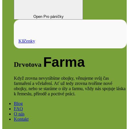
Open Pro páníčky
Klíčenky
Farma
Drvotova
Když zrovna nevyrábíme obojky, věnujeme svůj čas
farmaření a včelaření. Ať už tedy zrovna tvoříme nové
obojky, nebo se staráme o úly a farmu, vždy nás spojuje láska
k řemeslu, přírodě a poctivé práci.
Blog
FAQ
O nás
Kontakt