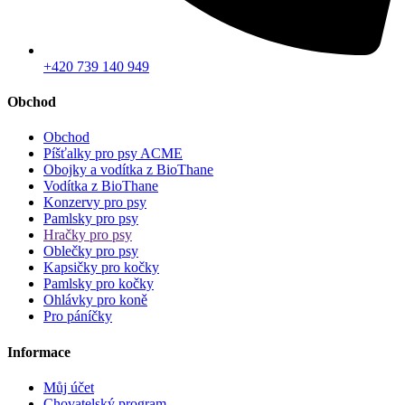
+420 739 140 949
Obchod
Obchod
Píšťalky pro psy ACME
Obojky a vodítka z BioThane
Vodítka z BioThane
Konzervy pro psy
Pamlsky pro psy
Hračky pro psy
Oblečky pro psy
Kapsičky pro kočky
Pamlsky pro kočky
Ohlávky pro koně
Pro páníčky
Informace
Můj účet
Chovatelský program