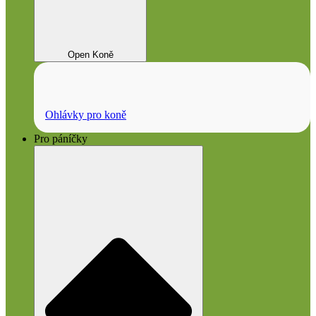
Open Koně
Ohlávky pro koně
Pro páníčky