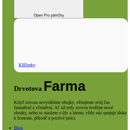
Open Pro páníčky
Klíčenky
Farma
Drvotova
Když zrovna nevyrábíme obojky, věnujeme svůj čas
farmaření a včelaření. Ať už tedy zrovna tvoříme nové
obojky, nebo se staráme o úly a farmu, vždy nás spojuje láska
k řemeslu, přírodě a poctivé práci.
Blog