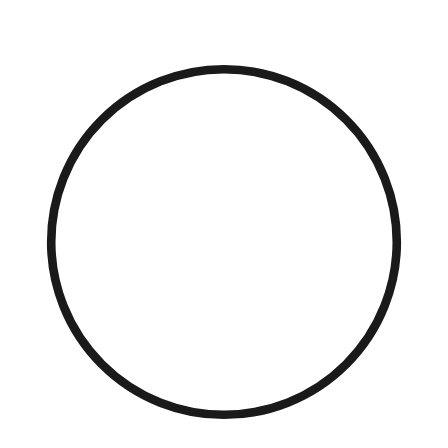
Přejít
k
obsahu