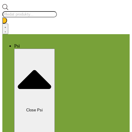
Products
search
Psi
Close Psi