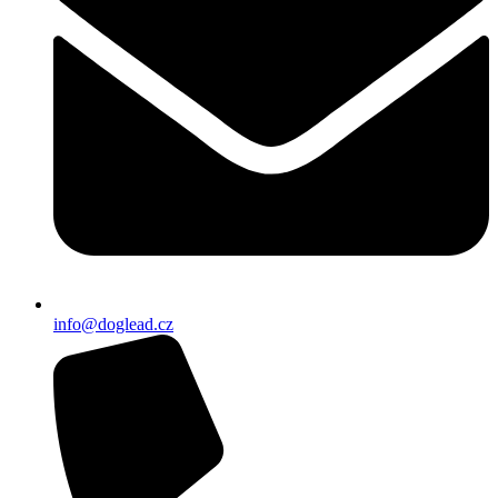
info@doglead.cz