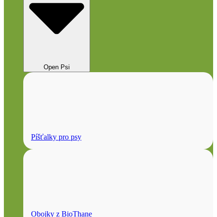
Open Psi
Píšťalky pro psy
Obojky z BioThane