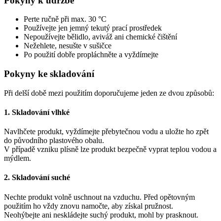
Pokyny k údržbě
Perte ručně při max. 30 °C
Používejte jen jemný tekutý prací prostředek
Nepoužívejte bělidlo, aviváž ani chemické čištění
Nežehlete, nesušte v sušičce
Po použití dobře propláchněte a vyždímejte
Pokyny ke skladování
Při delší době mezi použitím doporučujeme jeden ze dvou způsobů:
1.
Skladování vlhké
Navlhčete produkt, vyždímejte přebytečnou vodu a uložte ho zpět
do původního plastového obalu.
V případě vzniku plísně lze produkt bezpečně vyprat teplou vodou a
mýdlem.
2.
Skladování suché
Nechte produkt volně uschnout na vzduchu. Před opětovným
použitím ho vždy znovu namočte, aby získal pružnost.
Neohýbejte ani neskládejte suchý produkt, mohl by prasknout.