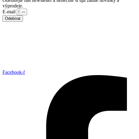
Odebírejte náš newsletter a nenechte si ujít žádné novinky a
výprodeje.
E-mail
Odebírat
Facebook-f