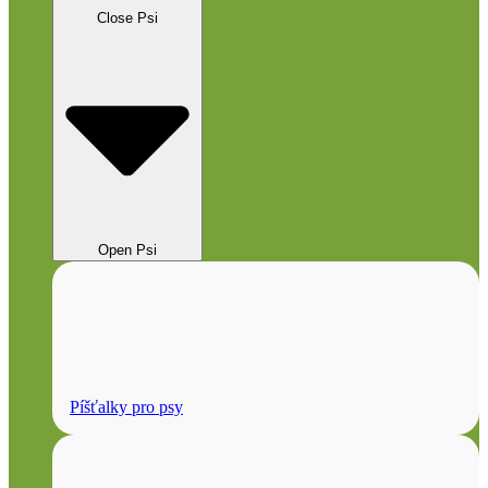
Close Psi
Open Psi
Píšťalky pro psy