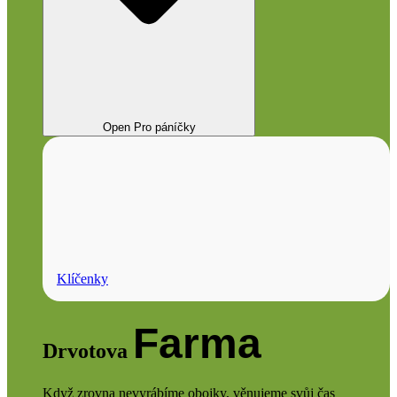
Open Pro páníčky
Klíčenky
Farma
Drvotova
Když zrovna nevyrábíme obojky, věnujeme svůj čas