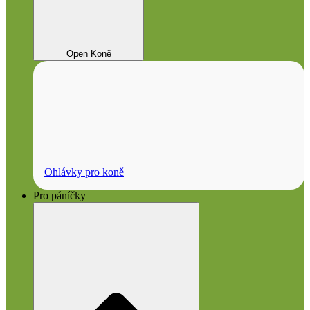
Open Koně
Ohlávky pro koně
Pro páníčky