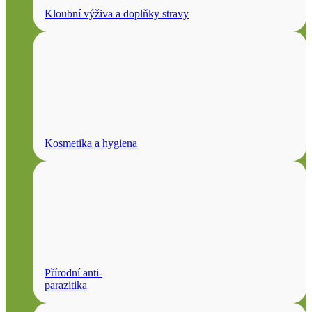
Kloubní výživa a doplňky stravy
Kosmetika a hygiena
Přírodní anti-
parazitika