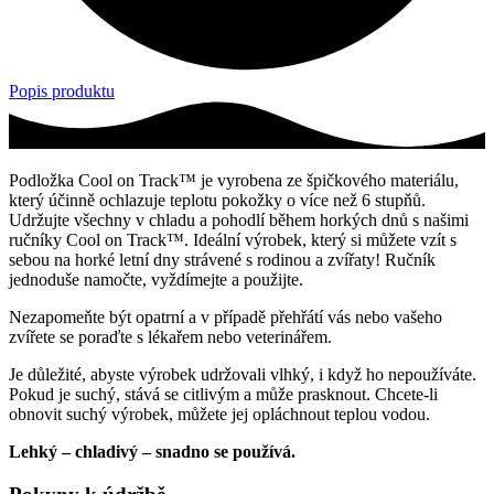
Popis produktu
Podložka Cool on Track™ je vyrobena ze špičkového materiálu,
který účinně ochlazuje teplotu pokožky o více než 6 stupňů.
Udržujte všechny v chladu a pohodlí během horkých dnů s našimi
ručníky Cool on Track™. Ideální výrobek, který si můžete vzít s
sebou na horké letní dny strávené s rodinou a zvířaty! Ručník
jednoduše namočte, vyždímejte a použijte.
Nezapomeňte být opatrní a v případě přehřátí vás nebo vašeho
zvířete se poraďte s lékařem nebo veterinářem.
Je důležité, abyste výrobek udržovali vlhký, i když ho nepoužíváte.
Pokud je suchý, stává se citlivým a může prasknout. Chcete-li
obnovit suchý výrobek, můžete jej opláchnout teplou vodou.
Lehký – chladivý – snadno se používá.