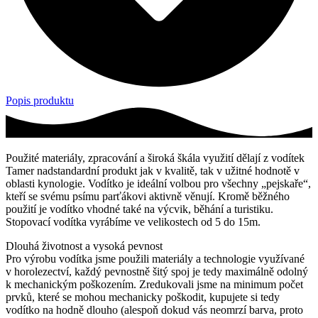
Popis produktu
Použité materiály, zpracování a široká škála využití dělají z vodítek
Tamer nadstandardní produkt jak v kvalitě, tak v užitné hodnotě v
oblasti kynologie. Vodítko je ideální volbou pro všechny „pejskaře“,
kteří se svému psímu parťákovi aktivně věnují. Kromě běžného
použití je vodítko vhodné také na výcvik, běhání a turistiku.
Stopovací vodítka vyrábíme ve velikostech od 5 do 15m.
Dlouhá životnost a vysoká pevnost
Pro výrobu vodítka jsme použili materiály a technologie využívané
v horolezectví, každý pevnostně šitý spoj je tedy maximálně odolný
k mechanickým poškozením. Zredukovali jsme na minimum počet
prvků, které se mohou mechanicky poškodit, kupujete si tedy
vodítko na hodně dlouho (alespoň dokud vás neomrzí barva, proto