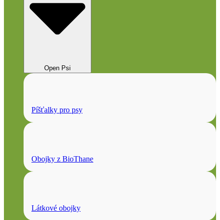
Open Psi
Píšťalky pro psy
Obojky z BioThane
Látkové obojky