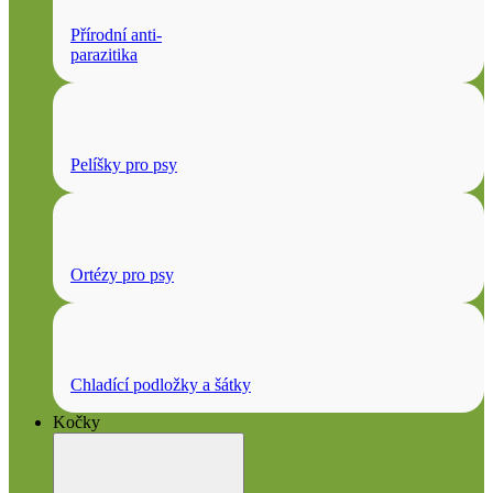
Přírodní anti-
parazitika
Pelíšky pro psy
Ortézy pro psy
Chladící podložky a šátky
Kočky