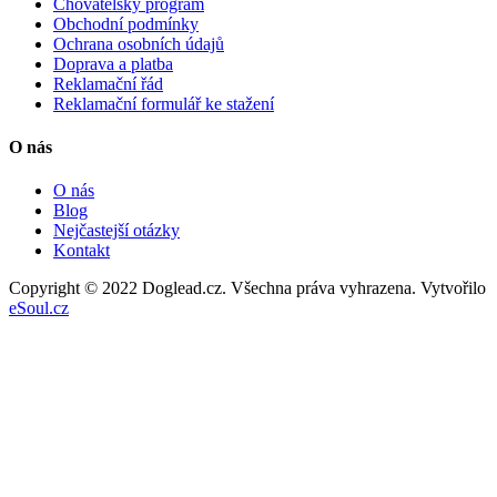
Chovatelský program
Obchodní podmínky
Ochrana osobních údajů
Doprava a platba
Reklamační řád
Reklamační formulář ke stažení
O nás
O nás
Blog
Nejčastejší otázky
Kontakt
Copyright © 2022 Doglead.cz. Všechna práva vyhrazena. Vytvořilo
eSoul.cz