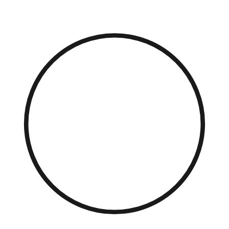
Přejít
k
obsahu