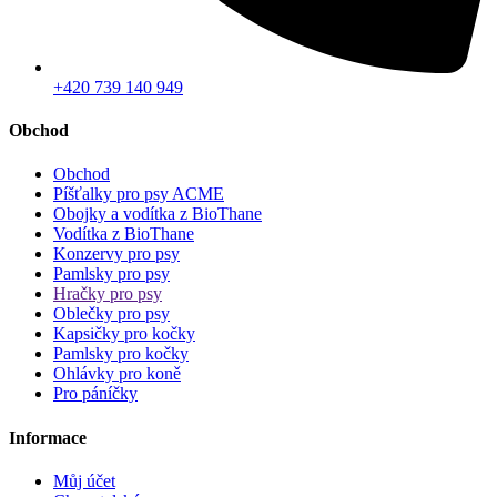
+420 739 140 949
Obchod
Obchod
Píšťalky pro psy ACME
Obojky a vodítka z BioThane
Vodítka z BioThane
Konzervy pro psy
Pamlsky pro psy
Hračky pro psy
Oblečky pro psy
Kapsičky pro kočky
Pamlsky pro kočky
Ohlávky pro koně
Pro páníčky
Informace
Můj účet