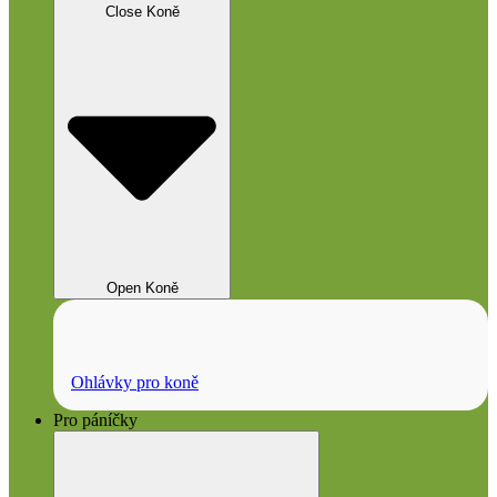
Close Koně
Open Koně
Ohlávky pro koně
Pro páníčky