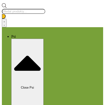
Products
search
Psi
Close Psi