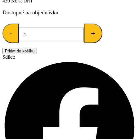
439
Kč
vč. DPH
Dostupné na objednávku
Tamer
-
Lanové
+
vodítko
-
stopovačka
Přidat do košíku
-
Sdílet:
TWIST
mini
|modrá
Délka:
5m
množství