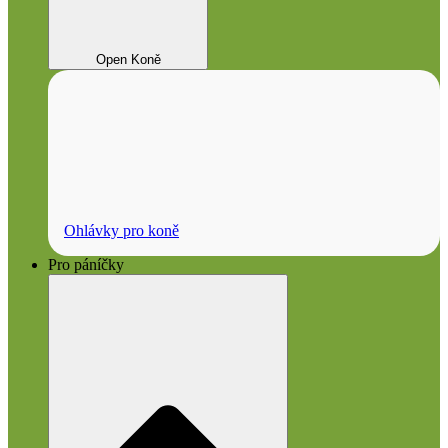
Open Koně
Ohlávky pro koně
Pro páníčky