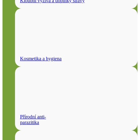
Kloubní výživa a doplňky stravy
Kosmetika a hygiena
Přírodní anti-
parazitika