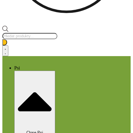
Products
search
Psi
Close Psi