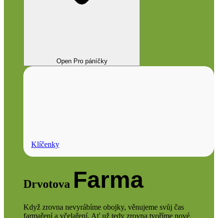
Open Pro páníčky
Klíčenky
Farma
Drvotova
Když zrovna nevyrábíme obojky, věnujeme svůj čas
farmaření a včelaření. Ať už tedy zrovna tvoříme nové