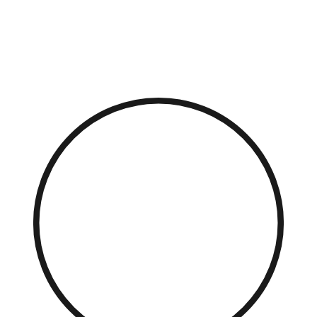
Přejít
k
obsahu