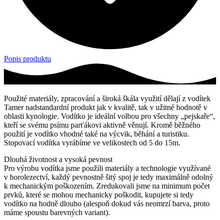
Popis produktu
Použité materiály, zpracování a široká škála využití dělají z vodítek
Tamer nadstandardní produkt jak v kvalitě, tak v užitné hodnotě v
oblasti kynologie. Vodítko je ideální volbou pro všechny „pejskaře“,
kteří se svému psímu parťákovi aktivně věnují. Kromě běžného
použití je vodítko vhodné také na výcvik, běhání a turistiku.
Stopovací vodítka vyrábíme ve velikostech od 5 do 15m.
Dlouhá životnost a vysoká pevnost
Pro výrobu vodítka jsme použili materiály a technologie využívané
v horolezectví, každý pevnostně šitý spoj je tedy maximálně odolný
k mechanickým poškozením. Zredukovali jsme na minimum počet
prvků, které se mohou mechanicky poškodit, kupujete si tedy
vodítko na hodně dlouho (alespoň dokud vás neomrzí barva, proto
máme spoustu barevných variant).