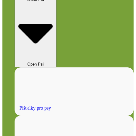
Open Psi
Píšťalky pro psy