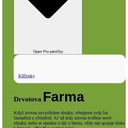
Open Pro páníčky
Klíčenky
Farma
Drvotova
Když zrovna nevyrábíme obojky, věnujeme svůj čas
farmaření a včelaření. Ať už tedy zrovna tvoříme nové
obojky, nebo se staráme o úly a farmu, vždy nás spojuje láska