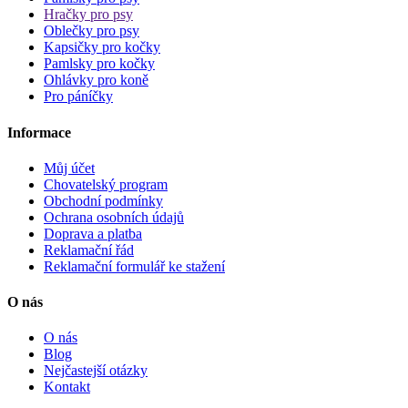
Hračky pro psy
Oblečky pro psy
Kapsičky pro kočky
Pamlsky pro kočky
Ohlávky pro koně
Pro páníčky
Informace
Můj účet
Chovatelský program
Obchodní podmínky
Ochrana osobních údajů
Doprava a platba
Reklamační řád
Reklamační formulář ke stažení
O nás
O nás
Blog
Nejčastejší otázky
Kontakt