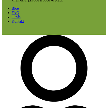
k řemeslu, přírodě a poctivé práci.
Blog
FAQ
O nás
Kontakt