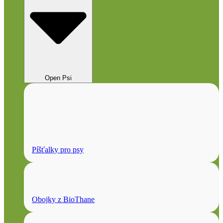
Open Psi
Píšťalky pro psy
Obojky z BioThane