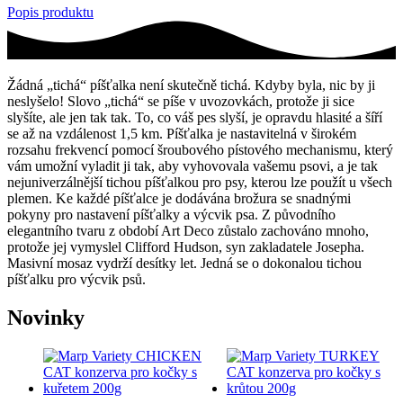
Popis produktu
Žádná „tichá“ píšťalka není skutečně tichá. Kdyby byla, nic by ji
neslyšelo! Slovo „tichá“ se píše v uvozovkách, protože ji sice
slyšíte, ale jen tak tak. To, co váš pes slyší, je opravdu hlasité a šíří
se až na vzdálenost 1,5 km. Píšťalka je nastavitelná v širokém
rozsahu frekvencí pomocí šroubového pístového mechanismu, který
vám umožní vyladit ji tak, aby vyhovovala vašemu psovi, a je tak
nejuniverzálnější tichou píšťalkou pro psy, kterou lze použít u všech
plemen. Ke každé píšťalce je dodávána brožura se snadnými
pokyny pro nastavení píšťalky a výcvik psa. Z původního
elegantního tvaru z období Art Deco zůstalo zachováno mnoho,
protože jej vymyslel Clifford Hudson, syn zakladatele Josepha.
Masivní mosaz vydrží desítky let. Jedná se o dokonalou tichou
píšťalku pro výcvik psů.
Novinky