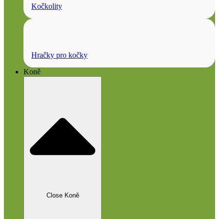
Kočkolity
Hračky pro kočky
Koně
Close Koně