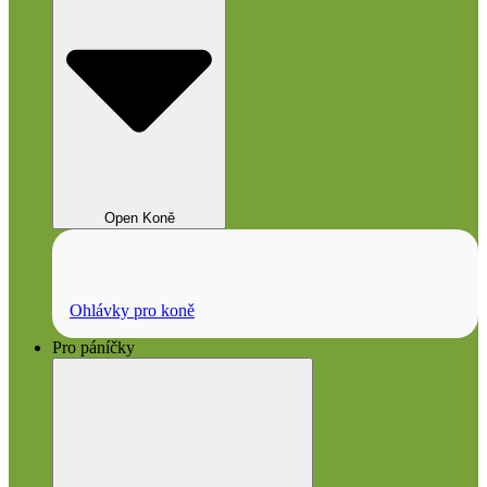
Open Koně
Ohlávky pro koně
Pro páníčky