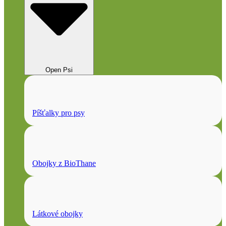
Open Psi
Píšťalky pro psy
Obojky z BioThane
Látkové obojky