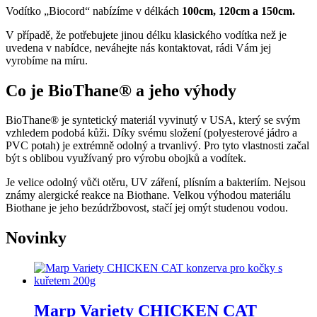
Vodítko „Biocord“ nabízíme v délkách
100cm, 120cm a 150cm.
V případě, že potřebujete jinou délku klasického vodítka než je
uvedena v nabídce, neváhejte nás kontaktovat, rádi Vám jej
vyrobíme na míru.
Co je BioThane® a jeho výhody
BioThane® je syntetický materiál vyvinutý v USA, který se svým
vzhledem podobá kůži. Díky svému složení (polyesterové jádro a
PVC potah) je extrémně odolný a trvanlivý. Pro tyto vlastnosti začal
být s oblibou využívaný pro výrobu obojků a vodítek.
Je velice odolný vůči otěru, UV záření, plísním a bakteriím. Nejsou
známy alergické reakce na Biothane. Velkou výhodou materiálu
Biothane je jeho bezúdržbovost, stačí jej omýt studenou vodou.
Novinky
Marp Variety CHICKEN CAT