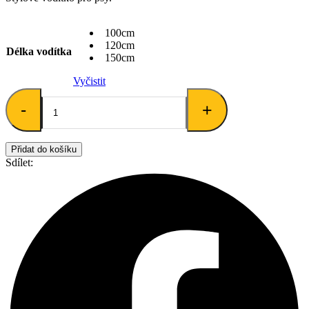
až
370 Kč
100cm
120cm
Délka vodítka
150cm
Vyčistit
Vodítko
-
+
pro
psy
"Biocord"
-
Přidat do košíku
červená/růžová
Sdílet:
množství