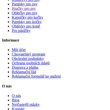
Pamlsky pro psy
Hračky pro psy
Oblečky pro psy
Kapsičky pro kočky
Pamlsky pro kočky
Ohlávky pro koně
Pro páníčky
Informace
Můj účet
Chovatelský program
Obchodní podmínky
Ochrana osobních údajů
Doprava a platba
Reklamační řád
Reklamační formulář ke stažení
O nás
O nás
Blog
Nejčastejší otázky
Kontakt