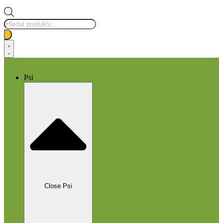
Products
search
Psi
Close Psi