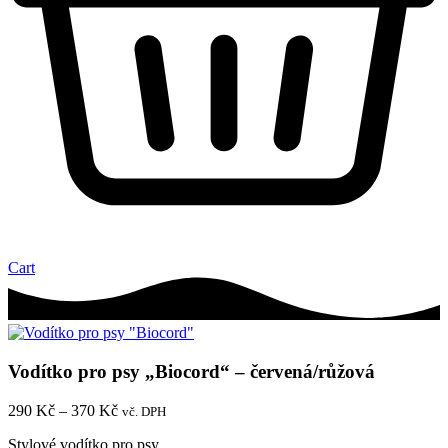
Cart
Vodítko pro psy „Biocord“ – červená/růžová
290
Kč
–
370
Kč
Rozpětí
vč. DPH
cen:
Stylové vodítko pro psy.
290 Kč