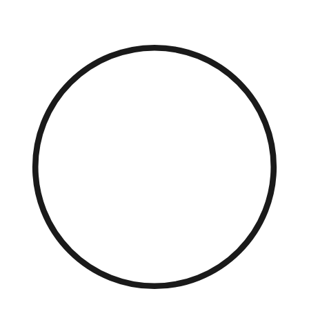
Přejít
k
obsahu