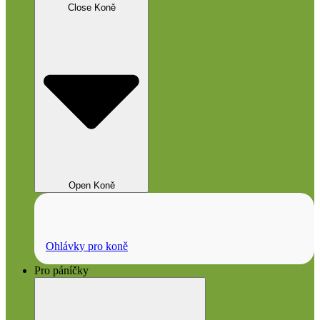
Close Koně
Open Koně
Ohlávky pro koně
Pro páníčky