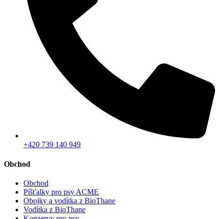
+420 739 140 949
Obchod
Obchod
Píšťalky pro psy ACME
Obojky a vodítka z BioThane
Vodítka z BioThane
Konzervy pro psy