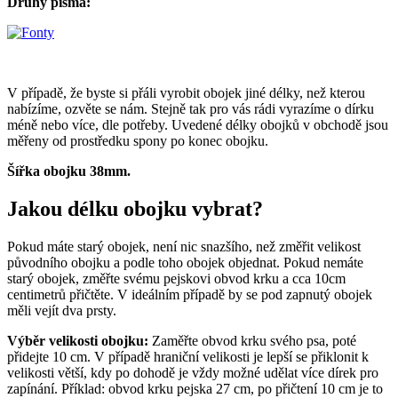
Druhy písma:
V případě, že byste si přáli vyrobit obojek jiné délky, než kterou
nabízíme, ozvěte se nám. Stejně tak pro vás rádi vyrazíme o dírku
méně nebo více, dle potřeby. Uvedené délky obojků v obchodě jsou
měřeny od prostředku spony po konec obojku.
Šířka obojku 38mm.
Jakou délku obojku vybrat?
Pokud máte starý obojek, není nic snazšího, než změřit velikost
původního obojku a podle toho obojek objednat. Pokud nemáte
starý obojek, změřte svému pejskovi obvod krku a cca 10cm
centimetrů přičtěte. V ideálním případě by se pod zapnutý obojek
měli vejít dva prsty.
Výběr velikosti obojku:
Zaměřte obvod krku svého psa, poté
přidejte 10 cm. V případě hraniční velikosti je lepší se přiklonit k
velikosti větší, kdy po dohodě je vždy možné udělat více dírek pro
zapínání. Příklad: obvod krku pejska 27 cm, po přičtení 10 cm je to