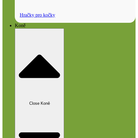
Hračky pro kočky
Koně
Close Koně