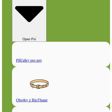
Open Psi
Píšťalky pro psy
Obojky z BioThane