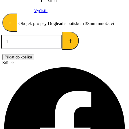
Žlutá
Vyčistit
-
Obojek pro psy Doglead s potiskem 38mm množství
+
Přidat do košíku
Sdílet: