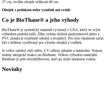
37 cm, zvolím obojek velikosti 40 cm.
Obojek s potiskem nelze vyměnit ani vrátit.
Co je BioThane® a jeho výhody
BioThane® je syntetický materiál vyvinutý v USA, který se svým
vzhledem podobá kůži. Díky svému složení (polyesterové jádro a
PVC potah) je extrémně odolný a trvanlivý. Pro tyto vlastnosti začal
být s oblibou využívaný pro výrobu obojků a vodítek.
Je velice odolný vůči otěru, UV záření, plísním a bakteriím. Nejsou
známy alergické reakce na Biothane. Velkou výhodou materiálu
Biothane je jeho bezúdržbovost, stačí jej omýt studenou vodou.
Novinky