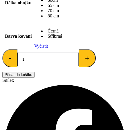
60cm
Délka obojku
65 cm
70 cm
80 cm
Černá
Barva kování
Stříbrná
Vyčistit
Obojek
-
pro
+
psy
Doglead
38mm
Přidat do košíku
množství
Sdílet: