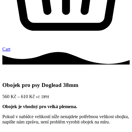
Cart
Obojek pro psy Doglead 38mm
Rozpětí
560
Kč
–
610
Kč
vč. DPH
cen:
Obojek je vhodný pro velká plemena.
560 Kč
až
Pokud v nabídce velikostí níže nenajdete potřebnou velikost obojku,
610 Kč
napište nám zprávu, není problém vyrobit obojek na míru.