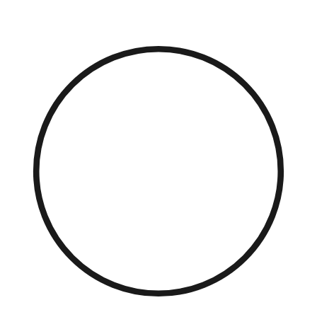
Přejít
k
obsahu