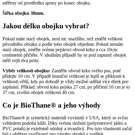
měřeny od prostředku spony po konec obojku.
Šířka obojku 38mm.
Jakou délku obojku vybrat?
Pokud máte starý obojek, není nic snazšího, než změřit velikost
původního obojku a podle toho obojek objednat. Pokud nemáte
starý obojek, změřte svému pejskovi obvod krku a cca 10cm
centimetrů přičtěte. V ideálním případě by se pod zapnutý obojek
měli vejít dva prsty.
Výběr velikosti obojku:
Zaměřte obvod krku svého psa, poté
přidejte 10 cm. V případě hraniční velikosti je lepší se přiklonit k
velikosti větší, kdy po dohodě je vždy možné udělat více dírek pro
zapínání. Příklad: obvod krku pejska 27 cm, po přičtení 10 cm je to
37 cm, zvolím obojek velikosti 40 cm.
Co je BioThane® a jeho výhody
BioThane® je syntetický materiál vyvinutý v USA, který se svým
vzhledem podobá kůži. Díky svému složení (polyesterové jádro a
PVC potah) je extrémně odolný a trvanlivý. Pro tyto vlastnosti začal
být s oblibou využívaný pro výrobu obojků a vodítek.