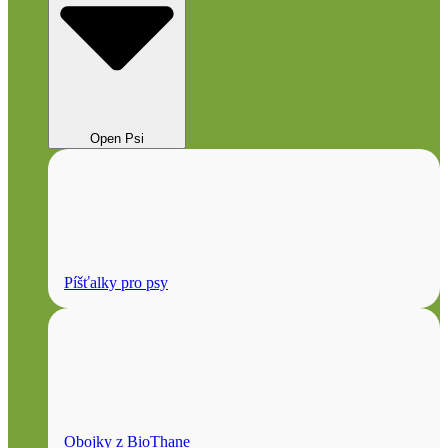
Open Psi
Píšťalky pro psy
Obojky z BioThane