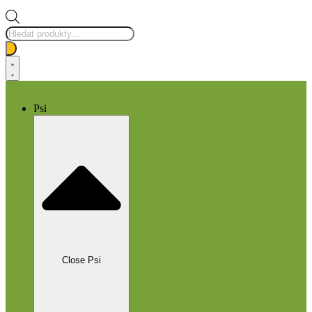
Products
search
Psi
Close Psi