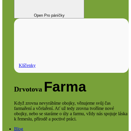
Open Pro páníčky
Klíčenky
Farma
Drvotova
Když zrovna nevyrábíme obojky, věnujeme svůj čas
farmaření a včelaření. Ať už tedy zrovna tvoříme nové
obojky, nebo se staráme o úly a farmu, vždy nás spojuje láska
k řemeslu, přírodě a poctivé práci.
Blog