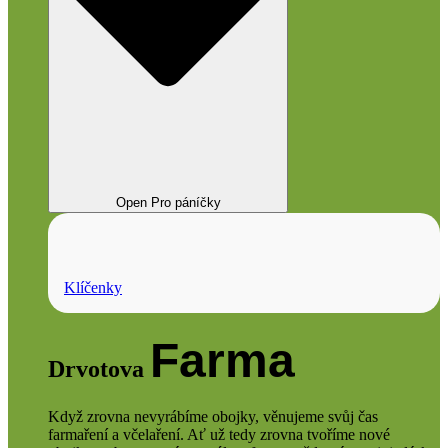
Open Pro páníčky
Klíčenky
Farma
Drvotova
Když zrovna nevyrábíme obojky, věnujeme svůj čas
farmaření a včelaření. Ať už tedy zrovna tvoříme nové