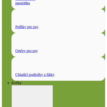
parazitika
Pelíšky pro psy
Ortézy pro psy
Chladící podložky a šátky
Kočky