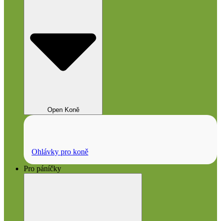
Open Koně
Ohlávky pro koně
Pro páníčky