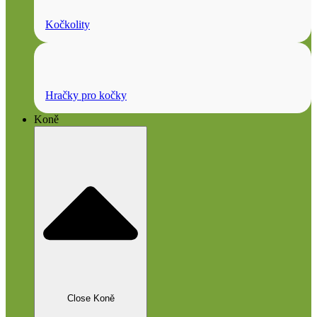
Kočkolity
Hračky pro kočky
Koně
Close Koně