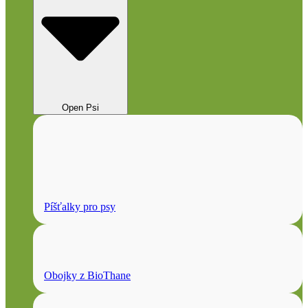
Open Psi
Píšťalky pro psy
Obojky z BioThane