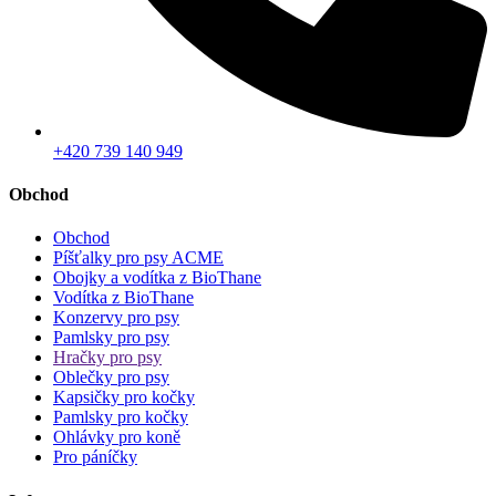
+420 739 140 949
Obchod
Obchod
Píšťalky pro psy ACME
Obojky a vodítka z BioThane
Vodítka z BioThane
Konzervy pro psy
Pamlsky pro psy
Hračky pro psy
Oblečky pro psy
Kapsičky pro kočky
Pamlsky pro kočky
Ohlávky pro koně
Pro páníčky