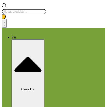
Products
search
Psi
Close Psi