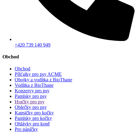
+420 739 140 949
Obchod
Obchod
Píšťalky pro psy ACME
Obojky a vodítka z BioThane
Vodítka z BioThane
Konzervy pro psy
Pamlsky pro psy
Hračky pro psy
Oblečky pro psy
Kapsičky pro kočky
Pamlsky pro kočky
Ohlávky pro koně
Pro páníčky