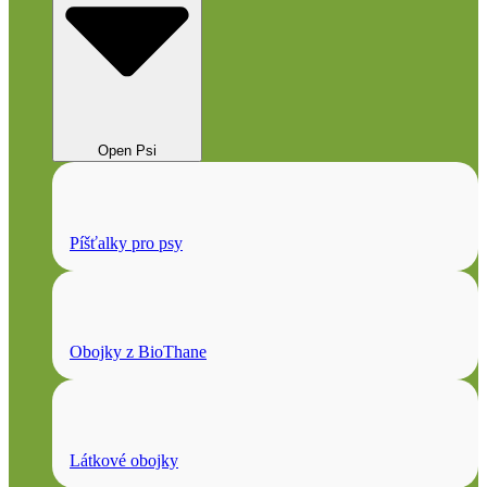
Open Psi
Píšťalky pro psy
Obojky z BioThane
Látkové obojky