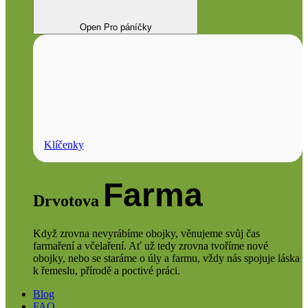
Open Pro páníčky
Klíčenky
Farma
Drvotova
Když zrovna nevyrábíme obojky, věnujeme svůj čas
farmaření a včelaření. Ať už tedy zrovna tvoříme nové
obojky, nebo se staráme o úly a farmu, vždy nás spojuje láska
k řemeslu, přírodě a poctivé práci.
Blog
FAQ