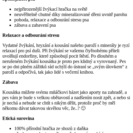
nejpřirozenější žvýkací hračka na světě
neuvěřitelně chutné díky mineralizované dřeni uvnitř parohu
pohoda, relaxace a odbourání stresu psa
zábava a zabavení psa
Relaxace a odbourání stresu
Vydatné žvýkání, hryzání a kousání našeho paroží s minerály je ryzí
relaxací pro psí duši. Při žvýkání se vašemu čtyřnohému příteli
uvolňují endorfiny, které způsobují pocit štěstí. Po dlouhém a
nerušeném žvýkání kousátka je proto pes klidný a vyrovnaný. Pes
se po dni plném zážitků rád uchýlí do ústraní se „svým úlovkem“ z
paroží a odpočívá, tak jako lidé s večerní knihou.
Zábava
Kousátka můžete svému miláčkovi házet jako aporty na zahradě, a
pes vám je bude s velkou obětavostí a nadšením nosit zpět, a nebo si
je nechá a nebude se chtít s nikým dělit, protože proč by měl
někomu dávat takovou skvělou věc, že..? 🙂
Etická surovina
100% přírodní hračka ze shozů z daňka