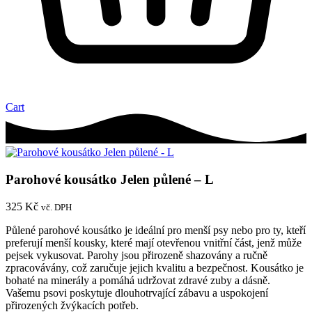
Cart
Parohové kousátko Jelen půlené – L
325
Kč
vč. DPH
Půlené parohové kousátko je ideální pro menší psy nebo pro ty, kteří
preferují menší kousky, které mají otevřenou vnitřní část, jenž může
pejsek vykusovat. Parohy jsou přirozeně shazovány a ručně
zpracovávány, což zaručuje jejich kvalitu a bezpečnost. Kousátko je
bohaté na minerály a pomáhá udržovat zdravé zuby a dásně.
Vašemu psovi poskytuje dlouhotrvající zábavu a uspokojení
přirozených žvýkacích potřeb.