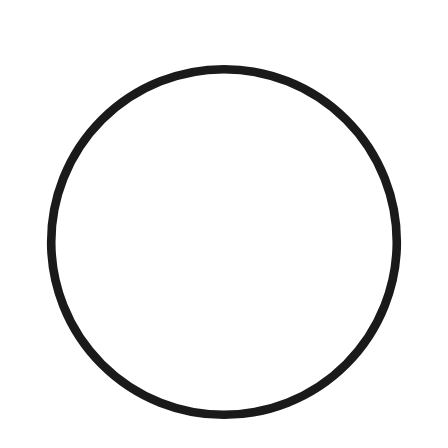
Přejít
k
obsahu