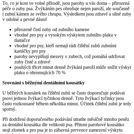
To, co je kost ve volné přírodě, jsou parohy u vás doma – přirozená
péče o zuby psa. Žvýkáním pes obrušuje nejen paroží, ale současně
i zubní kámen ze svého chrupu. Výsledkem jsou zdravé a silné zuby
v odolné a pevné dásni!
přirozeně
čistí zuby od zubního kamene
vhodné pro psy a vysokým výskytem zubního plaku v
tlamičce
vhodné pro psy, kteří nemají rádi čištění zubů zubními
kartáčky pro psy
parohy nevyplňují mezery v zubech, což pomáhá udržovat
zuby čisté a zdravé
pouhých třicet minut denně žvýkání paroží může snížit výskyt
plaku o ohromujících 70 %
Srovnání s běžnými dentálními kousátky
U běžných kousátek na čištění zubů se často doporučuje podávat
psovi jednou žvýkací tyčinkou denně. Tyto žvýkací tyčinky jsou
často rozkousané během několika minut. Účinek čištění zubů je tedy
sporný.
Při dodržení doporučeného podávání utratíte měsíčně mnoho peněz
za dentální kousátka dle velikosti psa. Přitom parohové kousátko
stojí zlomek a pro psa je to zábavná prevence zamezení výskytu