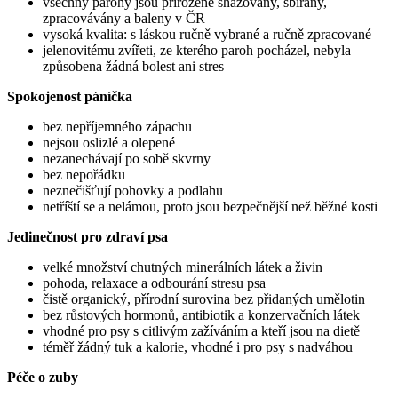
všechny parohy jsou přirozeně shazovány, sbírány,
zpracovávány a baleny v ČR
vysoká kvalita: s láskou ručně vybrané a ručně zpracované
jelenovitému zvířeti, ze kterého paroh pocházel, nebyla
způsobena žádná bolest ani stres
Spokojenost páníčka
bez nepříjemného zápachu
nejsou oslizlé a olepené
nezanechávají po sobě skvrny
bez nepořádku
neznečišťují pohovky a podlahu
n
etříští se a nelámou, proto jsou bezpečnější než běžné kosti
Jedinečnost pro zdraví psa
velké množství chutných minerálních látek a živin
pohoda, relaxace a odbourání stresu psa
č
istě organický, přírodní surovina bez přidaných umělotin
bez růstových hormonů, antibiotik a konzervačních látek
vhodné pro psy s citlivým zažíváním a kteří jsou na dietě
téměř žádný tuk a kalorie, vhodné i pro psy s nadváhou
Péče o zuby