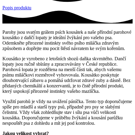
Popis produktu
Parohy jsou svatým grálem psích kousátek a naše přírodní parohové
kousátko z daňčí lopaty je ideální žvýkání pro vašeho psa.
Odemkněte přirozené instinkty svého psího miláčka zdravým
způsobem a dopřejte mu pocit štěstí návratem ke svým kořenům.
Kousátko je vyrobeno z letošních shozů daňka skvrnitého. Dančí
lopaty jsou ručně sbírány a zpracovávány v České republice.
Parohová lopata je rozdělena na menší části tak, abych vašemu
psímu miláčkovi rozměrově vyhovovala. Kousátko poskytuje
dlouhotrvající zábavu a pomáhá udržovat zdravé zuby a dásně. Bez
přidaných chemikálií a konzervantů, je to čistě přírodní produkt,
který uspokojí přirozené instinkty vašeho mazlíčka.
Využití parohů je vždy na uvážení páníčka. Tento typ doporučujeme
spíše pro mladší a starší typy psů, případně pro psy se slabými
čelistmi. Vždy však zohledňujte stav i sílu psa vůči velikosti
kousátka. Doporučujeme v průběhu žvýkání a kousání parůžku
nespouštět psa z dohledu a mít jej pod kontrolou.
Jakou velikost vybrat?