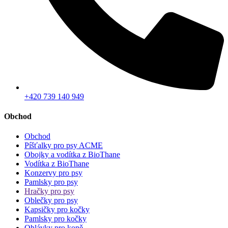
+420 739 140 949
Obchod
Obchod
Píšťalky pro psy ACME
Obojky a vodítka z BioThane
Vodítka z BioThane
Konzervy pro psy
Pamlsky pro psy
Hračky pro psy
Oblečky pro psy
Kapsičky pro kočky
Pamlsky pro kočky
Ohlávky pro koně