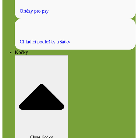
Ortézy pro psy
Chladící podložky a šátky
Kočky
Close Kočky