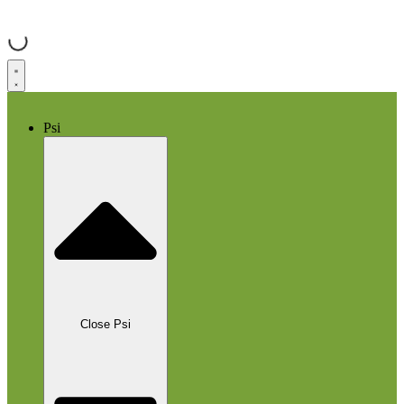
Přejít
k
obsahu
Psi
Close Psi