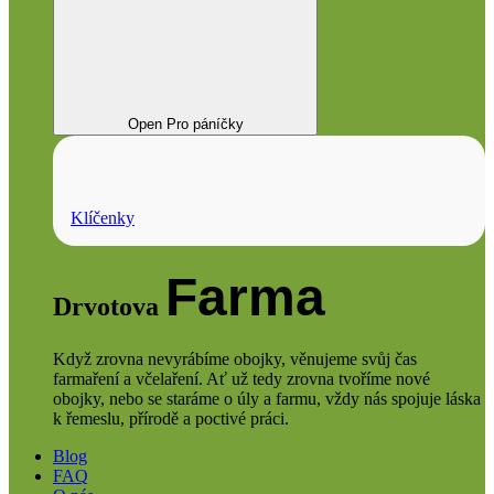
Open Pro páníčky
Klíčenky
Farma
Drvotova
Když zrovna nevyrábíme obojky, věnujeme svůj čas
farmaření a včelaření. Ať už tedy zrovna tvoříme nové
obojky, nebo se staráme o úly a farmu, vždy nás spojuje láska
k řemeslu, přírodě a poctivé práci.
Blog
FAQ