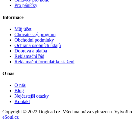
Pro páníčky
Informace
Můj účet
Chovatelský program
Obchodní podmínky
Ochrana osobních údajů
Doprava a platba
Reklamační řád
Reklamační formulář ke stažení
O nás
O nás
Blog
Nejčastejší otázky
Kontakt
Copyright © 2022 Doglead.cz. Všechna práva vyhrazena. Vytvořilo
eSoul.cz