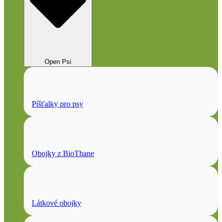
Open Psi
Píšťalky pro psy
Obojky z BioThane
Látkové obojky