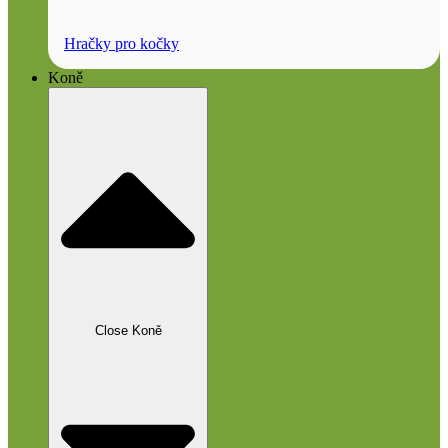
Hračky pro kočky
Koně
Close Koně