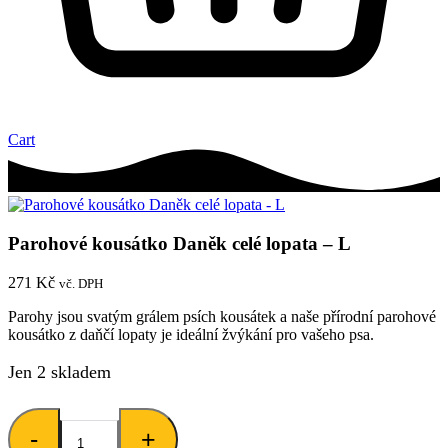
Cart
Parohové kousátko Daněk celé lopata – L
271
Kč
vč. DPH
Parohy jsou svatým grálem psích kousátek a naše přírodní parohové
kousátko z daňčí lopaty je ideální žvýkání pro vašeho psa.
Jen 2 skladem
Parohové
-
kousátko
+