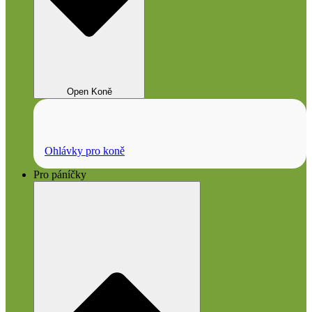
Open Koně
Ohlávky pro koně
Pro páníčky