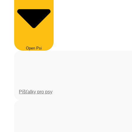
Open Psi
Píšťalky pro psy