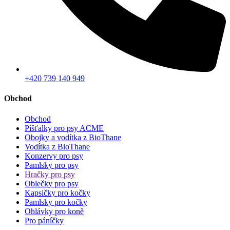
+420 739 140 949
Obchod
Obchod
Píšťalky pro psy ACME
Obojky a vodítka z BioThane
Vodítka z BioThane
Konzervy pro psy
Pamlsky pro psy
Hračky pro psy
Oblečky pro psy
Kapsičky pro kočky
Pamlsky pro kočky
Ohlávky pro koně
Pro páníčky