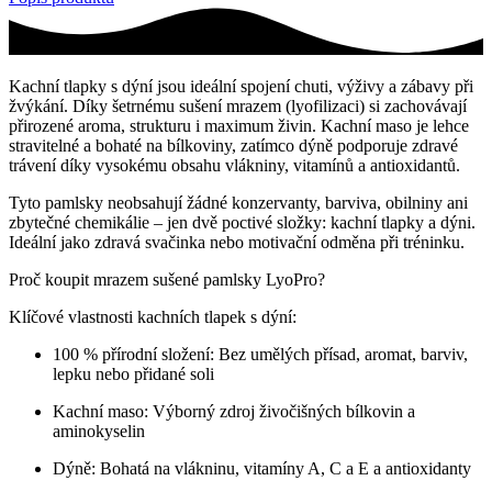
Kachní tlapky s dýní jsou ideální spojení chuti, výživy a zábavy při
žvýkání. Díky šetrnému sušení mrazem (lyofilizaci) si zachovávají
přirozené aroma, strukturu i maximum živin. Kachní maso je lehce
stravitelné a bohaté na bílkoviny, zatímco dýně podporuje zdravé
trávení díky vysokému obsahu vlákniny, vitamínů a antioxidantů.
Tyto pamlsky neobsahují žádné konzervanty, barviva, obilniny ani
zbytečné chemikálie – jen dvě poctivé složky: kachní tlapky a dýni.
Ideální jako zdravá svačinka nebo motivační odměna při tréninku.
Proč koupit mrazem sušené pamlsky LyoPro?
Klíčové vlastnosti kachních tlapek s dýní:
100 % přírodní složení: Bez umělých přísad, aromat, barviv,
lepku nebo přidané soli
Kachní maso: Výborný zdroj živočišných bílkovin a
aminokyselin
Dýně: Bohatá na vlákninu, vitamíny A, C a E a antioxidanty