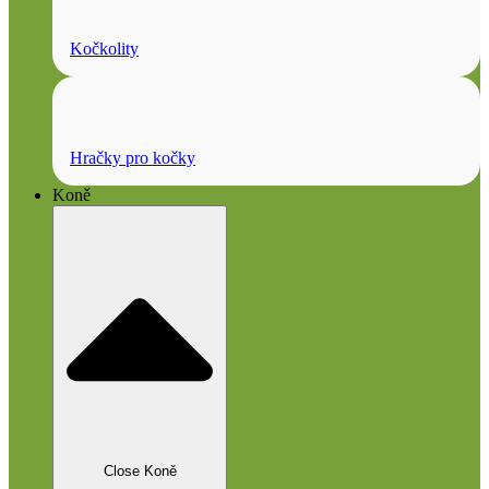
Kočkolity
Hračky pro kočky
Koně
Close Koně