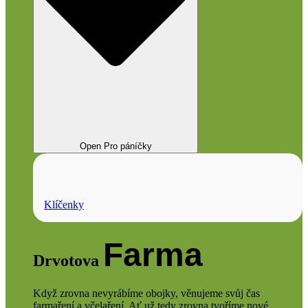
Open Pro páníčky
Klíčenky
Farma
Drvotova
Když zrovna nevyrábíme obojky, věnujeme svůj čas
farmaření a včelaření. Ať už tedy zrovna tvoříme nové