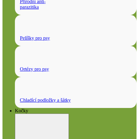
Přírodní anti-
parazitika
Pelíšky pro psy
Ortézy pro psy
Chladící podložky a šátky
Kočky