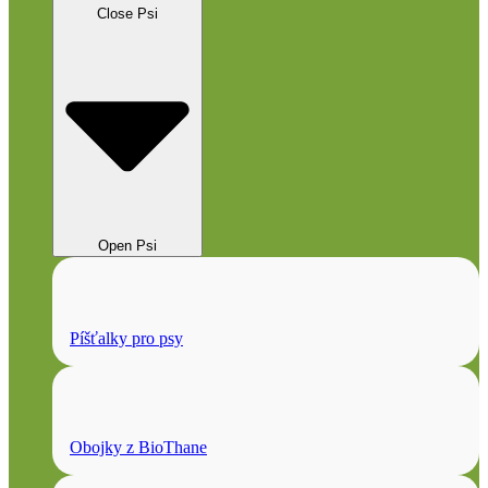
Close Psi
Open Psi
Píšťalky pro psy
Obojky z BioThane