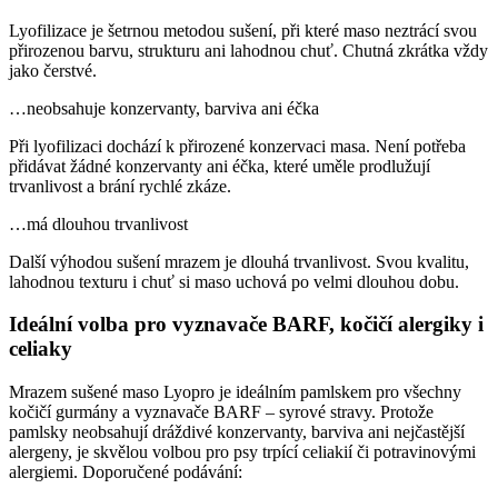
Lyofilizace je šetrnou metodou sušení, při které maso neztrácí svou
přirozenou barvu, strukturu ani lahodnou chuť. Chutná zkrátka vždy
jako čerstvé.
…neobsahuje konzervanty, barviva ani éčka
Při lyofilizaci dochází k přirozené konzervaci masa. Není potřeba
přidávat žádné konzervanty ani éčka, které uměle prodlužují
trvanlivost a brání rychlé zkáze.
…má dlouhou trvanlivost
Další výhodou sušení mrazem je dlouhá trvanlivost. Svou kvalitu,
lahodnou texturu i chuť si maso uchová po velmi dlouhou dobu.
Ideální volba pro vyznavače BARF, kočičí alergiky i
celiaky
Mrazem sušené maso Lyopro je ideálním pamlskem pro všechny
kočičí gurmány a vyznavače BARF – syrové stravy. Protože
pamlsky neobsahují dráždivé konzervanty, barviva ani nejčastější
alergeny, je skvělou volbou pro psy trpící celiakií či potravinovými
alergiemi. Doporučené podávání: