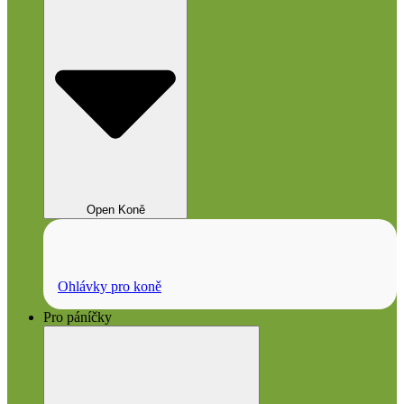
Open Koně
Ohlávky pro koně
Pro páníčky