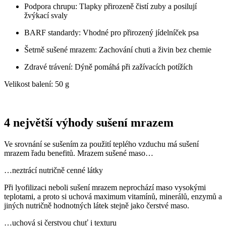
Podpora chrupu: Tlapky přirozeně čistí zuby a posilují
žvýkací svaly
BARF standardy: Vhodné pro přirozený jídelníček psa
Šetrně sušené mrazem: Zachování chuti a živin bez chemie
Zdravé trávení: Dýně pomáhá při zažívacích potížích
Velikost balení: 50 g
4 největší výhody sušení mrazem
Ve srovnání se sušením za použití teplého vzduchu má sušení
mrazem řadu benefitů. Mrazem sušené maso…
…neztrácí nutričně cenné látky
Při lyofilizaci neboli sušení mrazem neprochází maso vysokými
teplotami, a proto si uchová maximum vitamínů, minerálů, enzymů a
jiných nutričně hodnotných látek stejně jako čerstvé maso.
…uchová si čerstvou chuť i texturu