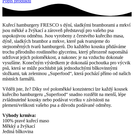
Popis produktu
Kuřecí hamburgery FRESCO s dýní, sladkými bramborami a mrkví
jsou měkké a žvýkací a zároveň představují pro vašeho psa
uspokojivou odměnu. Jsou vyrobeny z čerstvého kuřecího masa,
dýně, sladkých brambor a mrkve, které pak tvarujeme do
stejnoměrných tvarů hamburgerů. Do každého kousku přidáváme
trochu přírodního rostlinného glycerinu, který přirozeně napomáhá
udržovat jejich poloměkkost, a nakonec je na vzduchu dokonale
vysušíme. Konečným výsledkem je dokonalá pochoutka pro výcvik
psů, která se může pochlubit jak jednoduchými bílkovinnými
složkami, tak zeleninou „Superfood“, která pochází přímo od našich
místních farmářů.
Věděli jste, že? Díky své poloměkké konzistenci lze každý kousek
kuřecího hamburgeru „Superfood“ snadno rozdělit na menší, lépe
zvládnutelné kousky nebo podávat vcelku v závislosti na
plemeni/velikosti vašeho psa a důvodu podávané odměny.
Výhody krmiva:
100% pravé kuřecí maso
Měkký a žvýkací
Jediná bílkovina