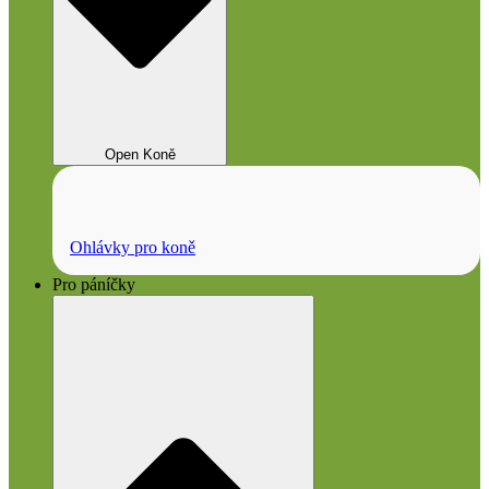
Open Koně
Ohlávky pro koně
Pro páníčky