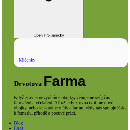
Open Pro páníčky
Klíčenky
Farma
Drvotova
Když zrovna nevyrábíme obojky, věnujeme svůj čas
farmaření a včelaření. Ať už tedy zrovna tvoříme nové
obojky, nebo se staráme o úly a farmu, vždy nás spojuje láska
k řemeslu, přírodě a poctivé práci.
Blog
FAQ