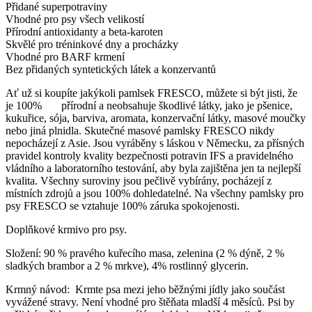
Přidané superpotraviny
Vhodné pro psy všech velikostí
Přírodní antioxidanty a beta-karoten
Skvělé pro tréninkové dny a procházky
Vhodné pro BARF krmení
Bez přidaných syntetických látek a konzervantů
Ať už si koupíte jakýkoli pamlsek FRESCO, můžete si být jisti, že
je 100% přírodní a neobsahuje škodlivé látky, jako je pšenice,
kukuřice, sója, barviva, aromata, konzervační látky, masové moučky
nebo jiná plnidla. Skutečné masové pamlsky FRESCO nikdy
nepocházejí z Asie. Jsou vyráběny s láskou v Německu, za přísných
pravidel kontroly kvality bezpečnosti potravin IFS a pravidelného
vládního a laboratorního testování, aby byla zajištěna jen ta nejlepší
kvalita. Všechny suroviny jsou pečlivě vybírány, pocházejí z
místních zdrojů a jsou 100% dohledatelné. Na všechny pamlsky pro
psy FRESCO se vztahuje 100% záruka spokojenosti.
Doplňkové krmivo pro psy.
Složení: 90 % pravého kuřecího masa, zelenina (2 % dýně, 2 %
sladkých brambor a 2 % mrkve), 4% rostlinný glycerin.
Krmný návod: Krmte psa mezi jeho běžnými jídly jako součást
vyvážené stravy. Není vhodné pro štěňata mladší 4 měsíců. Psi by