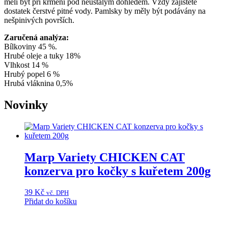
měli být při krmení pod neustálým dohledem. Vždy zajistěte
dostatek čerstvé pitné vody. Pamlsky by měly být podávány na
nešpinivých površích.
Zaručená analýza:
Bílkoviny 45 %.
Hrubé oleje a tuky 18%
Vlhkost 14 %
Hrubý popel 6 %
Hrubá vláknina 0,5%
Novinky
Marp Variety CHICKEN CAT
konzerva pro kočky s kuřetem 200g
39
Kč
vč. DPH
Přidat do košíku