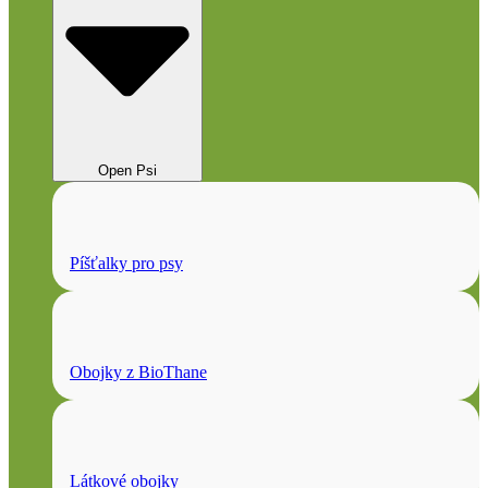
Open Psi
Píšťalky pro psy
Obojky z BioThane
Látkové obojky