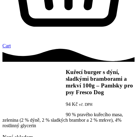
Cart
Kuřecí burger s dýní,
sladkými bramborami a
mrkví 100g – Pamlsky pro
psy Fresco Dog
94
Kč
vč. DPH
90 % pravého kuřecího masa,
zelenina (2 % dýně, 2 % sladkých brambor a 2 % mrkve), 4%
rostlinný glycerin
Není skladem