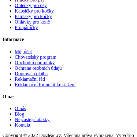
Oblečky pro psy
Kapsičky pro kočky
Pamlsky pro kočky
Ohlávky pro koně
Pro páníčky
Informace
Můj účet
Chovatelský program
Obchodní podmínky
Ochrana osobních údajů
Doprava a platba
Reklamační řád
Reklamační formulář ke stažení
O nás
O nás
Blog
Nejčastejší otázky
Kontakt
Copyright © 2022 Doglead.cz. Všechna práva vyhrazena. Vytvořilo