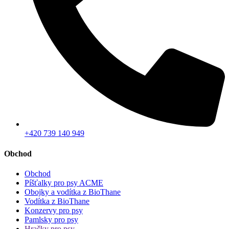
+420 739 140 949
Obchod
Obchod
Píšťalky pro psy ACME
Obojky a vodítka z BioThane
Vodítka z BioThane
Konzervy pro psy
Pamlsky pro psy
Hračky pro psy