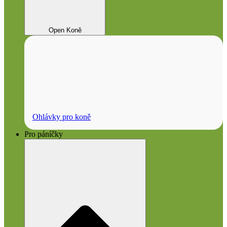
Open Koně
Ohlávky pro koně
Pro páníčky