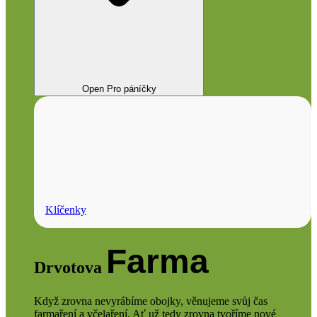
Open Pro páníčky
Klíčenky
Farma
Drvotova
Když zrovna nevyrábíme obojky, věnujeme svůj čas
farmaření a včelaření. Ať už tedy zrovna tvoříme nové