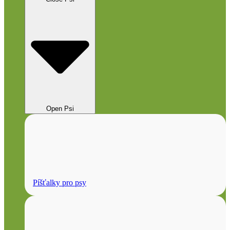
Open Psi
Píšťalky pro psy