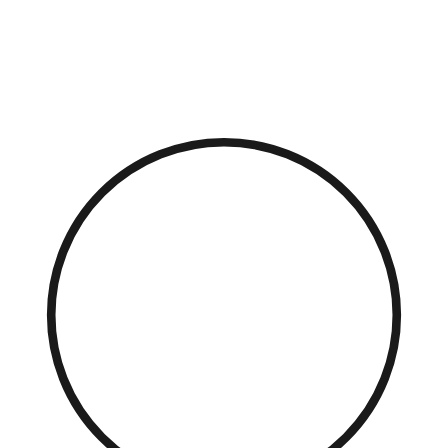
Přejít
k
obsahu