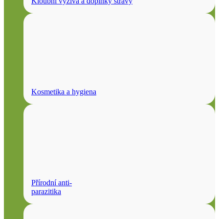
Kloubní výživa a doplňky stravy
Kosmetika a hygiena
Přírodní anti-
parazitika