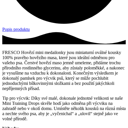
Popis produktu
FRESCO Hovězí mini medailonky jsou miniaturní oválné kousky
100% pravého hovězího masa, které jsou ideální odměnou pro
vašeho psa. Čerstvé hovězí maso jemně umeleme, přidáme trochu
přírodního rostlinného glycerinu, aby zůstaly poloměkké, a nakonec
je vysušíme na vzduchu k dokonalosti. Konečným výsledkem je
dokonalý pamlsek pro výcvik psů, který se může pochlubit
jednoduchými bílkovinnými složkami a bez použití jakýchkoli
nepříjemných přísad.
Tip pro výcvik: Díky své malé, dokonale jednotné velikosti se naše
Mini Training Drops skvěle hodí jako odměna při výcviku na
zahradě nebo v okolí domu. Umístěte několik kousků na různá místa
a nechte svého psa, aby je „vyčenichal“ a „ulovil“ stejně jako ve
volné přírodě.