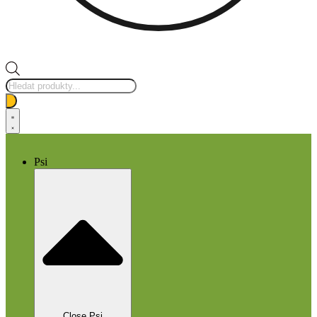
Products
search
Psi
Close Psi