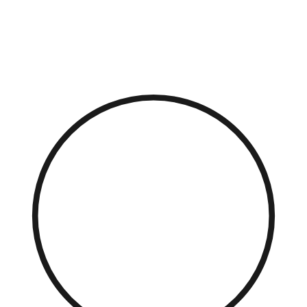
Přejít
k
obsahu