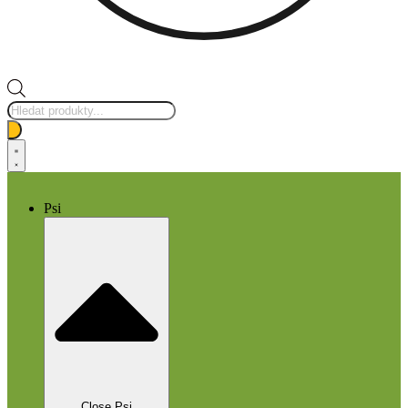
Products
search
Psi
Close Psi