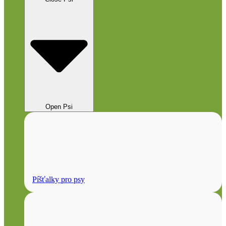
Open Psi
Píšťalky pro psy