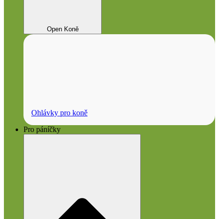
Open Koně
Ohlávky pro koně
Pro páníčky