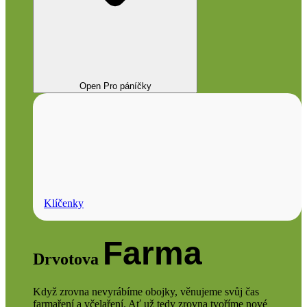
Open Pro páníčky
Klíčenky
Farma
Drvotova
Když zrovna nevyrábíme obojky, věnujeme svůj čas
farmaření a včelaření. Ať už tedy zrovna tvoříme nové