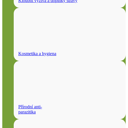
Kloubní výživa a doplňky stravy
Kosmetika a hygiena
Přírodní anti-
parazitika