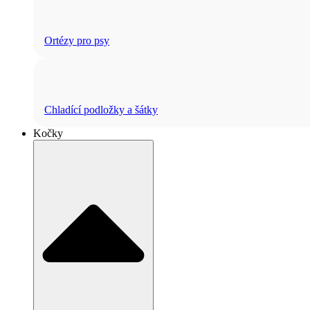
Ortézy pro psy
Chladící podložky a šátky
Kočky