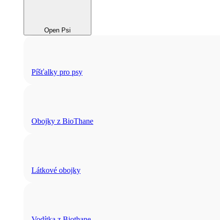
Open Psi
Píšťalky pro psy
Obojky z BioThane
Látkové obojky
Vodítka z Biothane