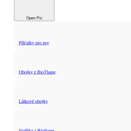
Open Psi
Píšťalky pro psy
Obojky z BioThane
Látkové obojky
Vodítka z Biothane