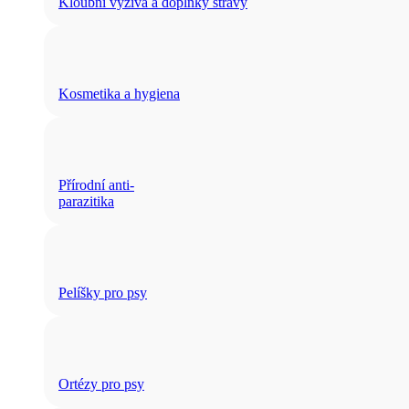
Kloubní výživa a doplňky stravy
Kosmetika a hygiena
Přírodní anti-
parazitika
Pelíšky pro psy
Ortézy pro psy