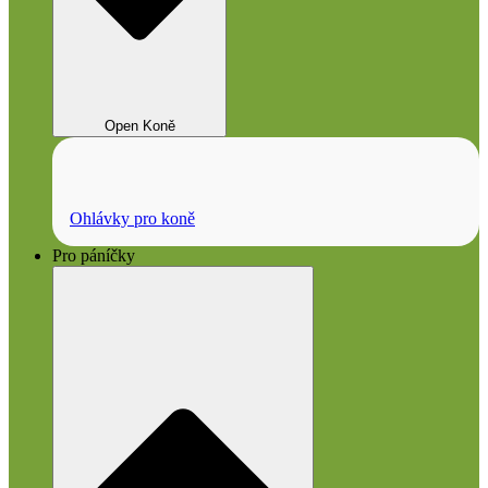
Open Koně
Ohlávky pro koně
Pro páníčky