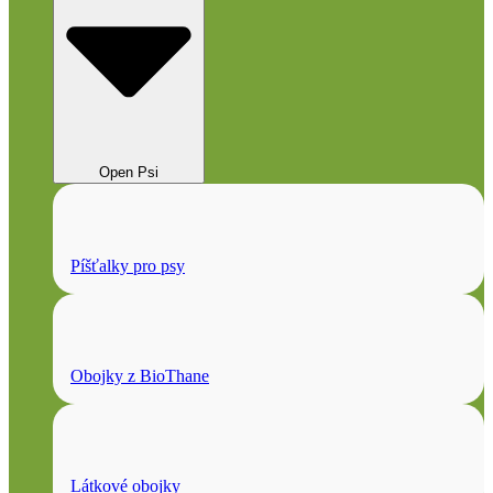
Open Psi
Píšťalky pro psy
Obojky z BioThane
Látkové obojky