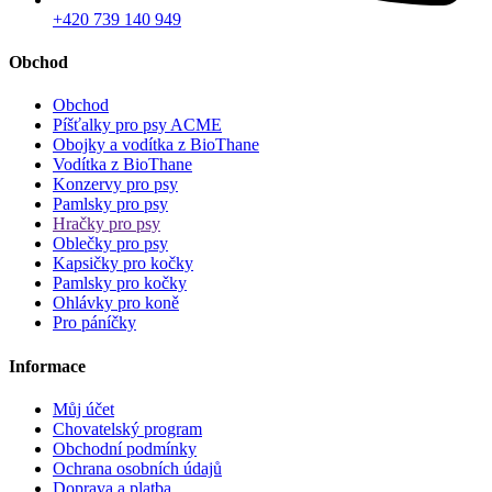
+420 739 140 949
Obchod
Obchod
Píšťalky pro psy ACME
Obojky a vodítka z BioThane
Vodítka z BioThane
Konzervy pro psy
Pamlsky pro psy
Hračky pro psy
Oblečky pro psy
Kapsičky pro kočky
Pamlsky pro kočky
Ohlávky pro koně
Pro páníčky
Informace
Můj účet
Chovatelský program
Obchodní podmínky
Ochrana osobních údajů
Doprava a platba