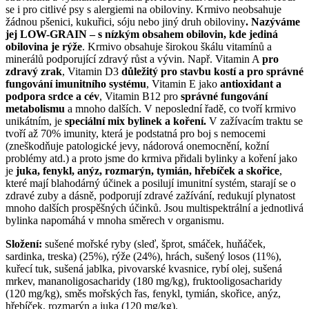
se i pro citlivé psy s alergiemi na obiloviny. Krmivo neobsahuje
žádnou pšenici, kukuřici, sóju nebo jiný druh obiloviny
. Nazýváme
jej LOW-GRAIN – s nízkým obsahem obilovin, kde jediná
obilovina je rýže
. Krmivo obsahuje širokou škálu vitamínů a
minerálů podporující zdravý růst a vývin. Např. Vitamin A
pro
zdravý zrak
, Vitamin D3
důležitý pro stavbu kostí a pro správné
fungování imunitního systému
, Vitamin E jako
antioxidant a
podpora srdce a cév
, Vitamin B12 pro
správné fungování
metabolismu
a mnoho dalších. V neposlední řadě, co tvoří krmivo
unikátním, je
speciální mix bylinek a koření.
V zažívacím traktu se
tvoří až 70% imunity, která je podstatná pro boj s nemocemi
(zneškodňuje patologické jevy, nádorová onemocnění, kožní
problémy atd.) a proto jsme do krmiva přidali bylinky a koření jako
je
juka, fenykl, anýz, rozmarýn, tymián, hřebíček a skořice
,
které mají blahodárný účinek a posilují imunitní systém, starají se o
zdravé zuby a dásně, podporují zdravé zažívání, redukují plynatost
mnoho dalších prospěšných účinků. Jsou multispektrální a jednotlivá
bylinka napomáhá v mnoha směrech v organismu.
Složení:
sušené mořské ryby (sleď, šprot, smáček, huňáček,
sardinka, treska) (25%), rýže (24%), hrách, sušený losos (11%),
kuřecí tuk, sušená jablka, pivovarské kvasnice, rybí olej, sušená
mrkev, mananoligosacharidy (180 mg/kg), fruktooligosacharidy
(120 mg/kg), směs mořských řas, fenykl, tymián, skořice, anýz,
hřebíček, rozmarýn a juka (120 mg/kg).