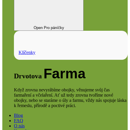
Open Pro páníčky
Klíčenky
Farma
Drvotova
Když zrovna nevyrábíme obojky, věnujeme svůj čas
farmaření a včelaření. Ať už tedy zrovna tvoříme nové
obojky, nebo se staráme o úly a farmu, vždy nás spojuje láska
k řemeslu, přírodě a poctivé práci.
Blog
FAQ
O nás