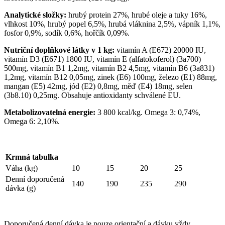
Analytické složky:
hrubý protein 27%, hrubé oleje a tuky 16%,
vlhkost 10%, hrubý popel 6,5%, hrubá vláknina 2,5%, vápník 1,1%,
fosfor 0,9%, sodík 0,6%, hořčík 0,09%.
Nutriční doplňkové látky v 1 kg:
vitamín A (E672) 20000 IU,
vitamín D3 (E671) 1800 IU, vitamín E (alfatokoferol) (3a700)
500mg, vitamín B1 1,2mg, vitamín B2 4,5mg, vitamín B6 (3a831)
1,2mg, vitamín B12 0,05mg, zinek (E6) 100mg, železo (E1) 88mg,
mangan (E5) 42mg, jód (E2) 0,8mg, měď (E4) 18mg, selen
(3b8.10) 0,25mg. Obsahuje antioxidanty schválené EU.
Metabolizovatelná energie:
3 800 kcal/kg. Omega 3: 0,74%,
Omega 6: 2,10%.
Krmná tabulka
Váha (kg)
10
15
20
25
Denní doporučená
140
190
235
290
dávka (g)
Doporučená denní dávka je pouze orientační a dávku vždy