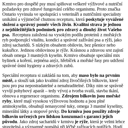
Krmivo pro dospělé psy musí splňovat veškeré výživové a nutriční
požadavky pro zdravé fungování celého organismu. Proto značka
Ontario vyvinula ve spolupráci s veterináři a nutričními specialisty
unikátní a výjimečně chutnou recepturu, která
poskytuje vyvážené
složení a správný poměr všech živin
.
Kvalitní strava je jednou
z nejdůležitějších podmínek pro zdravý a dlouhý život Vašeho
psa.
Receptura založená na vysokým podílu proteinů z mořských
ryb podporující vitalitu, kondici a správné zažívání psa a rýži, jako
zdroj sacharidů. S nízkým obsahem obilovin, bez pšenice nebo
kukuřice. Jedinou obilovinou je rýže. Krásnou a zdravou srst zajistí
obsah omega 3 mastných kyselin. Krmivo obsahuje speciální mix
bylinek a koření, zejména anýz, hřebíček a mořské řasy pro udržení
správné ústní hygieny a zdravých zubů.
Speciální receptura si zakládá na tom, aby
maso bylo na prvním
místě,
a slouží tak jako kvalitní zdroj živočišných bílkovin, které
jsou pro psa nepostradatelné a nenahraditelné. Díky nim se správně
vyvíjí pohybový aparát – tedy vývoj a tvorba svalů, stavba tkání,
obnova a regenerace organismu.
Zdrojem bílkovin jsou mořské
ryby
, které mají vysokou výživovou hodnotu a jsou plné
aminokyselin, obsahují nenasycené tuky, omega 3 mastné kyseliny,
minerální látky a stopové prvky.
Do krmiva jsou použity zdroje
bílkovin určených pro lidskou konzumaci s garancí jejich
původu
. Jako zdroj sacharidů v krmivu
je rýže
, která je velmi lehce
stravitelná a významně pomáhá při léčbě zažívacích potížích. Hodí