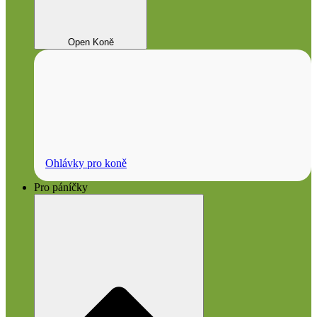
Open Koně
Ohlávky pro koně
Pro páníčky