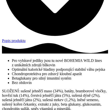
Popis produktu
Pro vybíravé jedlíky jsou tu nové BOHEMIA WILD lines
z unikátních zdrojů bílkovin
Optimální kalorické hladiny podporující stabilní váhu pejska
Chondroprotektiva pro zdravý kloubní aparát
Betaglukany pro silný imunitní systém
Bez obilovin
SLOŽENÍ: sušené jehněčí maso (34%), batáty, bramborové vločky,
hovězí tuk (14%), čerstvá jehněčí játra (5%), sušená dýně (2%),
sušená jehněčí játra (2%), sušená mrkev (1,2%), lněné semeno,
sušený kořen čekanky, extrakt z juky, beta glukany, glukosamin,
chondroitin sulfát, směs vitamínů a minerálů.