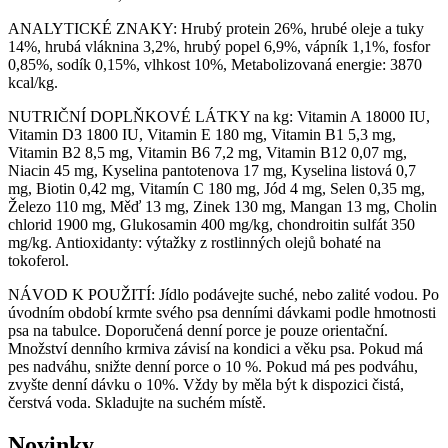
ANALYTICKÉ ZNAKY: Hrubý protein 26%, hrubé oleje a tuky
14%, hrubá vláknina 3,2%, hrubý popel 6,9%, vápník 1,1%, fosfor
0,85%, sodík 0,15%, vlhkost 10%, Metabolizovaná energie: 3870
kcal/kg.
NUTRIČNÍ DOPLŇKOVÉ LÁTKY na kg: Vitamin A 18000 IU,
Vitamin D3 1800 IU, Vitamin E 180 mg, Vitamin B1 5,3 mg,
Vitamin B2 8,5 mg, Vitamin B6 7,2 mg, Vitamin B12 0,07 mg,
Niacin 45 mg, Kyselina pantotenova 17 mg, Kyselina listová 0,7
mg, Biotin 0,42 mg, Vitamín C 180 mg, Jód 4 mg, Selen 0,35 mg,
Železo 110 mg, Měď 13 mg, Zinek 130 mg, Mangan 13 mg, Cholin
chlorid 1900 mg, Glukosamin 400 mg/kg, chondroitin sulfát 350
mg/kg. Antioxidanty: výtažky z rostlinných olejů bohaté na
tokoferol.
NÁVOD K POUŽITÍ: Jídlo podávejte suché, nebo zalité vodou. Po
úvodním období krmte svého psa denními dávkami podle hmotnosti
psa na tabulce. Doporučená denní porce je pouze orientační.
Množství denního krmiva závisí na kondici a věku psa. Pokud má
pes nadváhu, snižte denní porce o 10 %. Pokud má pes podváhu,
zvyšte denní dávku o 10%. Vždy by měla být k dispozici čistá,
čerstvá voda. Skladujte na suchém místě.
Novinky