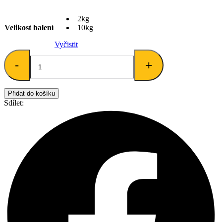
1.166 Kč
2kg
Velikost balení
10kg
Vyčistit
BOHEMIA
-
WILD
+
Puppy
Jehněčí
množství
Přidat do košíku
Sdílet: