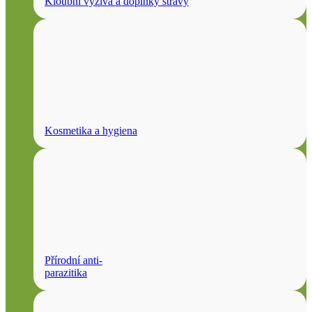
Kloubní výživa a doplňky stravy
Kosmetika a hygiena
Přírodní anti-
parazitika