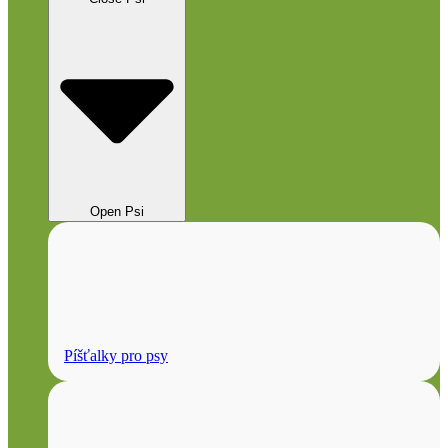
Open Psi
Píšťalky pro psy