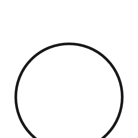
Přejít
k
obsahu