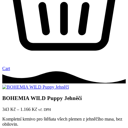
Cart
BOHEMIA WILD Puppy Jehněčí
Rozpětí
343
Kč
–
1.166
Kč
vč. DPH
cen:
Kompletní krmivo pro štěňata všech plemen z jehněčího masa, bez
343 Kč
obilovin.
až