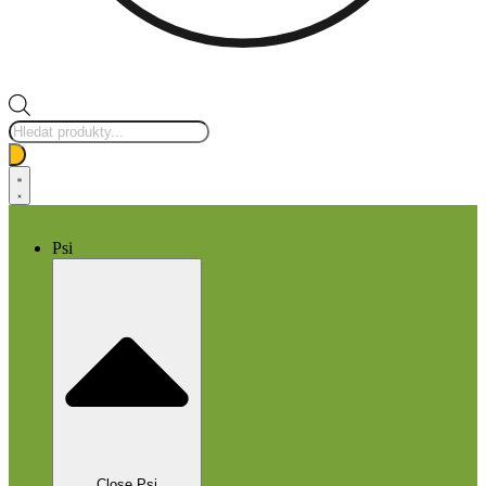
Products
search
Psi
Close Psi