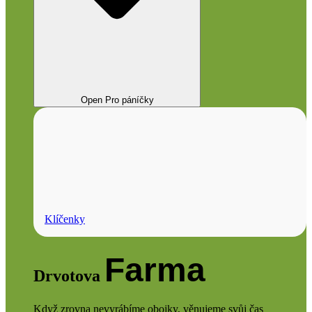
Open Pro páníčky
Klíčenky
Farma
Drvotova
Když zrovna nevyrábíme obojky, věnujeme svůj čas