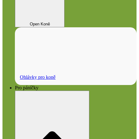
Open Koně
Ohlávky pro koně
Pro páníčky