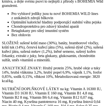
krmiva, a dejte svému psovi to nejlepší z přírody s BOHEMIA Wild
granulemi.
Pro vybíravé jedlíky jsou tu nové BOHEMIA WILD lines
z unikátních zdrojů bílkovin
Optimální kalorické hladiny podporující stabilní váhu pejska
Chondroprotektiva pro zdravý kloubní aparát
Betaglukany pro silný imunitní systém
Bez obilovin
SLOŽENÍ: sušené krůtí maso (30%), batáty, bramborové vločky,
krůtí tuk (14%), čersrvá kuřecí játra (5%), sušená dýně (2%), sušená
kuřecí játra, sušená mrkev (1,2%), lněné semeno, sušený kořen
čekanky, extrakt z juky, beta glukany, glukosamin, chondroitin
sulfát, směs vitamínů a minerálů.
ANALYTICKÉ ZNAKY: Hrubý protein 25%, hrubé oleje a tuky
14%, hrubá vláknina 3,2%, hrubý popel 6,9%, vápník 1,1%, fosfor
0,85%, sodík 0,15%, vlhkost 10%, Metabolizovaná energie: 3820
kcal/kg.
NUTRIČNÍ DOPLŇKOVÉ LÁTKY na kg: Vitamin A 16300 IU,
Vitamin D3 1630 IU, Vitamin E 160 mg, Vitamin B1 4,8 mg,
Vitamin B2 8 mg, Vitamin B6 6,4 mg, Vitamin B12 0,07 mg,
Niacin 40 mg, Kyselina pantotenova 16 mg, Kyselina listová 0,64
mg, Biotin 0,4 mg, Vitamín C 160 mg, Jód 4 mg, Selen 0,35 mg,