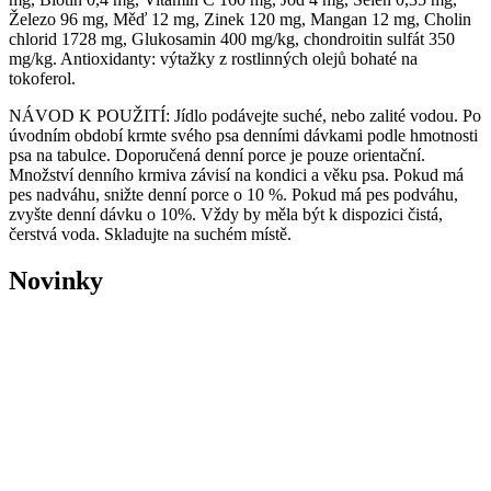
Železo 96 mg, Měď 12 mg, Zinek 120 mg, Mangan 12 mg, Cholin
chlorid 1728 mg, Glukosamin 400 mg/kg, chondroitin sulfát 350
mg/kg. Antioxidanty: výtažky z rostlinných olejů bohaté na
tokoferol.
NÁVOD K POUŽITÍ: Jídlo podávejte suché, nebo zalité vodou. Po
úvodním období krmte svého psa denními dávkami podle hmotnosti
psa na tabulce. Doporučená denní porce je pouze orientační.
Množství denního krmiva závisí na kondici a věku psa. Pokud má
pes nadváhu, snižte denní porce o 10 %. Pokud má pes podváhu,
zvyšte denní dávku o 10%. Vždy by měla být k dispozici čistá,
čerstvá voda. Skladujte na suchém místě.
Novinky