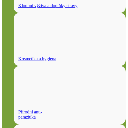
Kloubní výživa a doplňky stravy
Kosmetika a hygiena
Přírodní anti-
parazitika