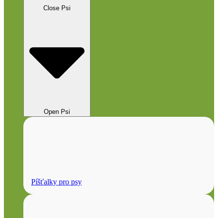
Close Psi
Open Psi
Píšťalky pro psy