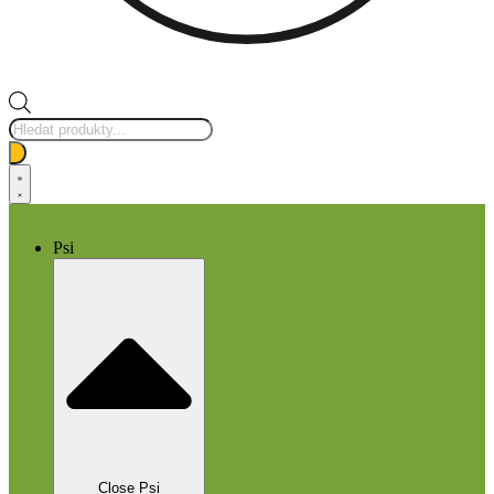
Products
search
Psi
Close Psi