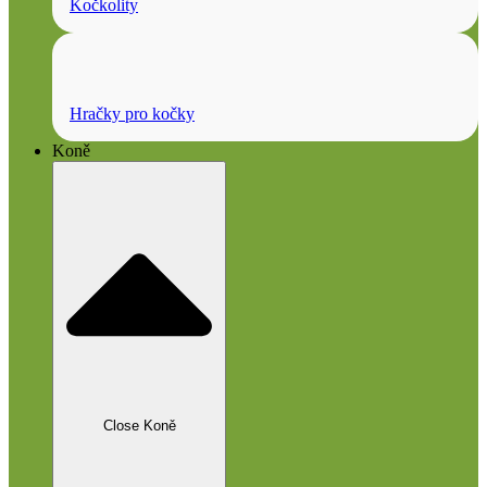
Kočkolity
Hračky pro kočky
Koně
Close Koně