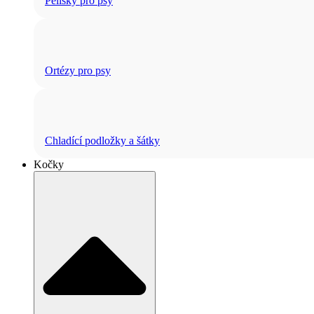
Pelíšky pro psy
Ortézy pro psy
Chladící podložky a šátky
Kočky