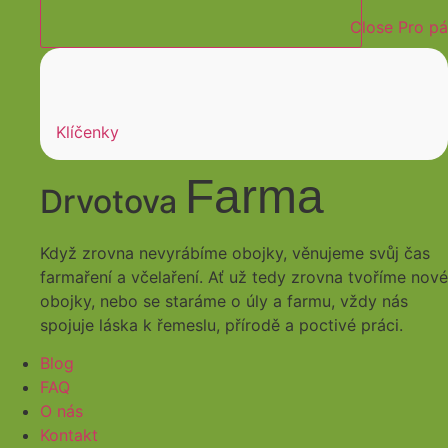
Close Pro pá
Klíčenky
Farma
Drvotova
Když zrovna nevyrábíme obojky, věnujeme svůj čas
farmaření a včelaření. Ať už tedy zrovna tvoříme nové
obojky, nebo se staráme o úly a farmu, vždy nás
spojuje láska k řemeslu, přírodě a poctivé práci.
Blog
FAQ
O nás
Kontakt