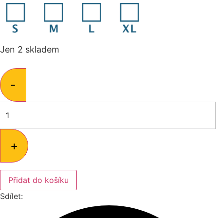
Jen 2 skladem
Parohové
kousátko
-
Daněk
půlené
-
XL
množství
+
Přidat do košíku
Sdílet: