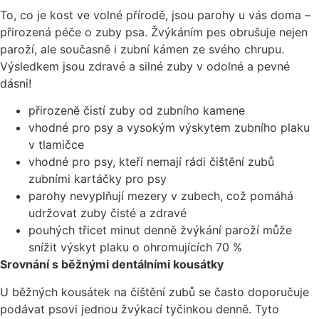
To, co je kost ve volné přírodě, jsou parohy u vás doma –
přirozená péče o zuby psa. Žvýkáním pes obrušuje nejen
paroží, ale současně i zubní kámen ze svého chrupu.
Výsledkem jsou zdravé a silné zuby v odolné a pevné
dásni!
přirozeně
čistí zuby od zubního kamene
vhodné pro psy a vysokým výskytem zubního plaku
v tlamičce
vhodné pro psy, kteří nemají rádi čištění zubů
zubními kartáčky pro psy
parohy nevyplňují mezery v zubech, což pomáhá
udržovat zuby čisté a zdravé
pouhých třicet minut denně žvýkání paroží může
snížit výskyt plaku o ohromujících 70 %
Srovnání s běžnými dentálními kousátky
U běžných kousátek na čištění zubů se často doporučuje
podávat psovi jednou žvýkací tyčinkou denně. Tyto