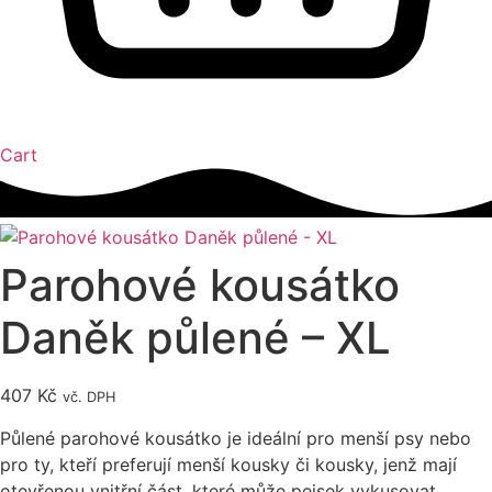
Cart
Parohové kousátko
Daněk půlené – XL
407
Kč
vč. DPH
Půlené parohové kousátko je ideální pro menší psy nebo
pro ty, kteří preferují menší kousky či kousky, jenž mají
otevřenou vnitřní část, které může pejsek vykusovat.