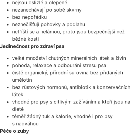
nejsou oslizlé a olepené
nezanechávají po sobě skvrny
bez nepořádku
neznečišťují pohovky a podlahu
n
etříští se a nelámou, proto jsou bezpečnější než
běžné kosti
Jedinečnost pro zdraví psa
velké množství chutných minerálních látek a živin
pohoda, relaxace a odbourání stresu psa
č
istě organický, přírodní surovina bez přidaných
umělotin
bez růstových hormonů, antibiotik a konzervačních
látek
vhodné pro psy s citlivým zažíváním a kteří jsou na
dietě
téměř žádný tuk a kalorie, vhodné i pro psy
s nadváhou
Péče o zuby