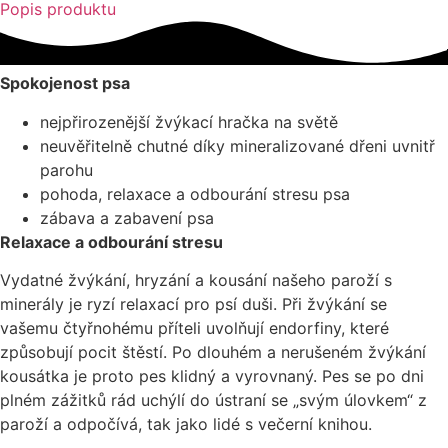
Popis produktu
Spokojenost psa
nejpřirozenější žvýkací hračka na světě
neuvěřitelně chutné díky mineralizované dřeni uvnitř
parohu
pohoda, relaxace a odbourání stresu psa
zábava a zabavení psa
Relaxace a odbourání stresu
Vydatné žvýkání, hryzání a kousání našeho paroží s
minerály je ryzí relaxací pro psí duši. Při žvýkání se
vašemu čtyřnohému příteli uvolňují endorfiny, které
způsobují pocit štěstí. Po dlouhém a nerušeném žvýkání
kousátka je proto pes klidný a vyrovnaný. Pes se po dni
plném zážitků rád uchýlí do ústraní se „svým úlovkem“ z
paroží a odpočívá, tak jako lidé s večerní knihou.