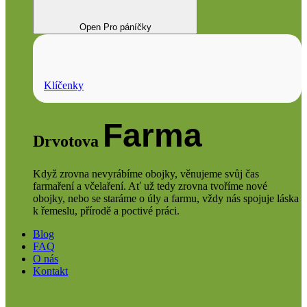
Open Pro páníčky
Klíčenky
Farma
Drvotova
Když zrovna nevyrábíme obojky, věnujeme svůj čas
farmaření a včelaření. Ať už tedy zrovna tvoříme nové
obojky, nebo se staráme o úly a farmu, vždy nás spojuje láska
k řemeslu, přírodě a poctivé práci.
Blog
FAQ
O nás
Kontakt