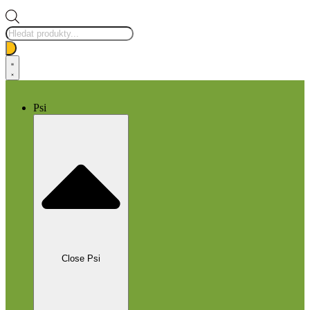
Products
search
Psi
Close Psi