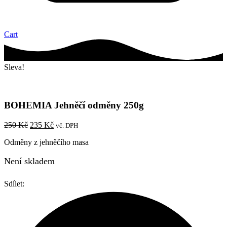
Cart
Sleva!
BOHEMIA Jehněčí odměny 250g
Původní
Aktuální
250
Kč
235
Kč
vč. DPH
cena
cena
Odměny z jehněčího masa
byla:
je:
250 Kč.
235 Kč.
Není skladem
Sdílet: