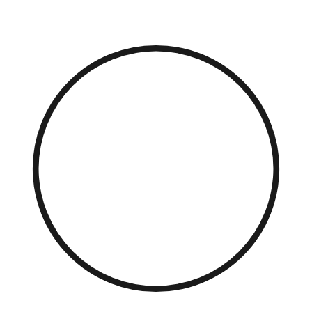
Přejít
k
obsahu