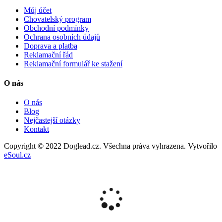
Můj účet
Chovatelský program
Obchodní podmínky
Ochrana osobních údajů
Doprava a platba
Reklamační řád
Reklamační formulář ke stažení
O nás
O nás
Blog
Nejčastejší otázky
Kontakt
Copyright © 2022 Doglead.cz. Všechna práva vyhrazena. Vytvořilo
eSoul.cz