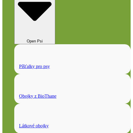
Open Psi
Píšťalky pro psy
Obojky z BioThane
Látkové obojky