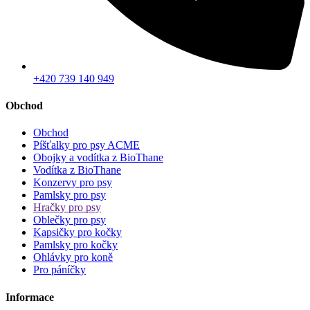
+420 739 140 949
Obchod
Obchod
Píšťalky pro psy ACME
Obojky a vodítka z BioThane
Vodítka z BioThane
Konzervy pro psy
Pamlsky pro psy
Hračky pro psy
Oblečky pro psy
Kapsičky pro kočky
Pamlsky pro kočky
Ohlávky pro koně
Pro páníčky
Informace