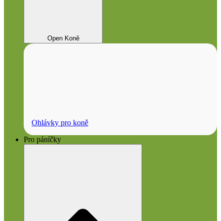
Open Koně
Ohlávky pro koně
Pro páníčky