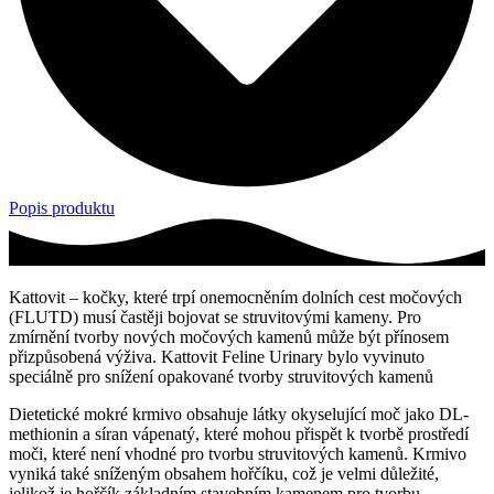
Popis produktu
Kattovit – kočky, které trpí onemocněním dolních cest močových
(FLUTD) musí častěji bojovat se struvitovými kameny. Pro
zmírnění tvorby nových močových kamenů může být přínosem
přizpůsobená výživa. Kattovit Feline Urinary bylo vyvinuto
speciálně pro snížení opakované tvorby struvitových kamenů
Dietetické mokré krmivo obsahuje látky okyselující moč jako DL-
methionin a síran vápenatý, které mohou přispět k tvorbě prostředí
moči, které není vhodné pro tvorbu struvitových kamenů. Krmivo
vyniká také sníženým obsahem hořčíku, což je velmi důležité,
jelikož je hořčík základním stavebním kamenem pro tvorbu