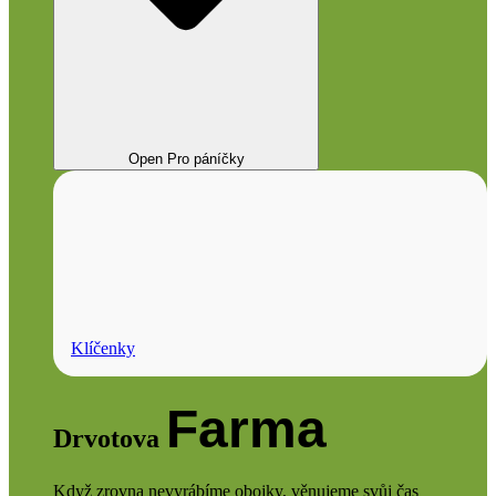
Open Pro páníčky
Klíčenky
Farma
Drvotova
Když zrovna nevyrábíme obojky, věnujeme svůj čas