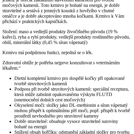
močových kamenů. Toto krmivo je bohaté na energii, je dobře
stravitelné a sestává z jemných kousků z hovězího v chutné
omáčce a je dobře akceptováno mnoha kočkami. Krmivo k Vám
přichází v praktických kapsičkách.
Složení: maso a vedlejší produkty živočišného původu (19 %
kuřecí), ryba a rybí produkty, vedlejší produkty rostlinného původu,
obilí, minerální látky (0,45 % síran vápenatý)
Krmivo má podpůrnou funkci, nejedná se o lék.
Zdravotní obtíže je potřeba nejprve konzultovat s veterinárním
lékařem.“
Dietní kompletní krmivo pro dospělé kočky při opakované
tvorbě struvitových kamenů
Podpora při tvorbě struvitových kamenů: speciální receptura,
která může zabránit opakovanému výskytu FLUTD
(onemocnění dolních cest močových)
Okyselení moči: složky jako DL-methionin a síran vápenatý
mohou přispět k optimálnímu pH moči, popř. přispět k tvorbě
prostředí nevhodného pro struvitové kameny
Dobře stravitelné: obsahuje vysoce stravitelné suroviny
bohaté na energii
Snížení obsah hořčíku: odstranění základní složky pro tvorbu