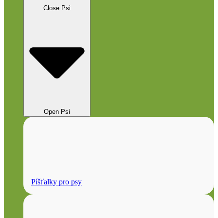
Close Psi
Open Psi
Píšťalky pro psy