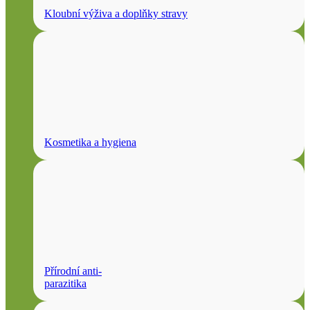
Kloubní výživa a doplňky stravy
Kosmetika a hygiena
Přírodní anti-
parazitika