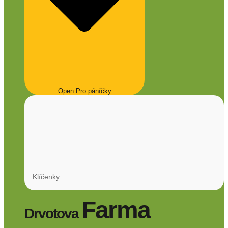
Open Pro páníčky
Klíčenky
Farma
Drvotova