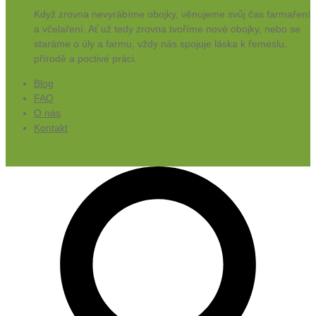
Když zrovna nevyrábíme obojky, věnujeme svůj čas farmaření
a včelaření. Ať už tedy zrovna tvoříme nové obojky, nebo se
staráme o úly a farmu, vždy nás spojuje láska k řemeslu,
přírodě a poctivé práci.
Blog
FAQ
O nás
Kontakt