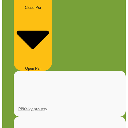
Close Psi
Open Psi
Píšťalky pro psy