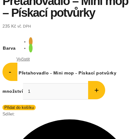
Přetahovadlo – Mini mop
– Pískací potvůrky
235
Kč
vč. DPH
Barva
Vyčistit
-
Přetahovadlo - Mini mop - Pískací potvůrky
+
množství
Přidat do košíku
Sdílet: