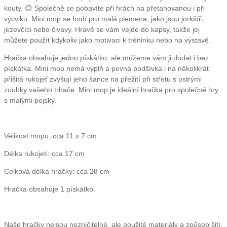
kouty. 😊 Společně se pobavíte při hrách na přetahovanou i při
výcviku. Mini mop se hodí pro malá plemena, jako jsou jorkšíři,
jezevčíci nebo čivavy. Hravě se vám vejde do kapsy, takže jej
můžete použít kdykoliv jako motivaci k tréninku nebo na výstavě.
Hračka obsahuje jedno pískátko, ale můžeme vám ji dodat i bez
pískátka. Mini mop nemá výplň a pevná podšívka i na několikrát
přišitá rukojeť zvyšují jeho šance na přežití při střetu s ostrými
zoubky vašeho trhače. Mini mop je ideální hračka pro společné hry
s malými pejsky.
Velikost mopu: cca 11 x 7 cm
Délka rukojeti: cca 17 cm
Celková délka hračky: cca 28 cm
Hračka obsahuje 1 pískátko.
Naše hračky nejsou nezničitelné, ale použité materiály a způsob šití,