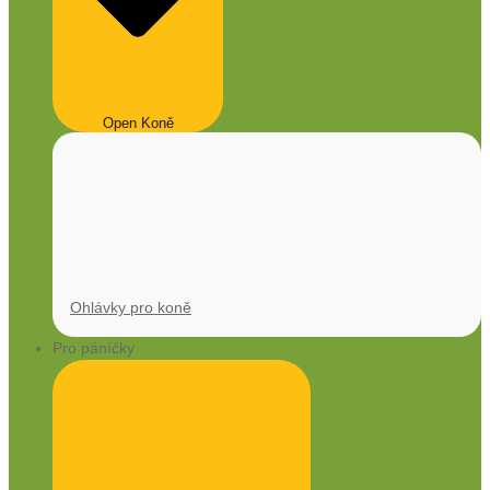
Open Koně
Ohlávky pro koně
Pro páníčky