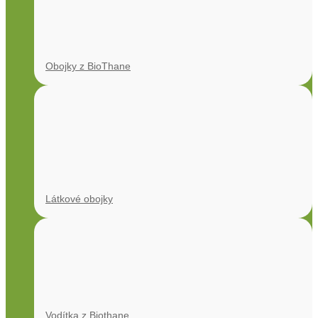
Obojky z BioThane
Látkové obojky
Vodítka z Biothane