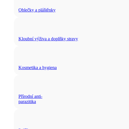
Oblečky a pláštěnky
Kloubní výživa a doplňky stravy
Kosmetika a hygiena
Přírodní anti-
parazitika