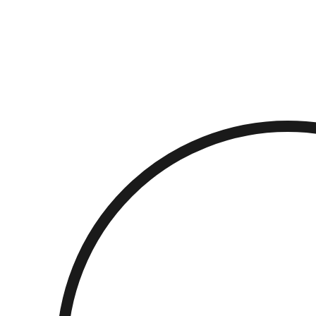
Přejít
k
obsahu