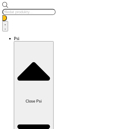
Products
search
Psi
Close Psi