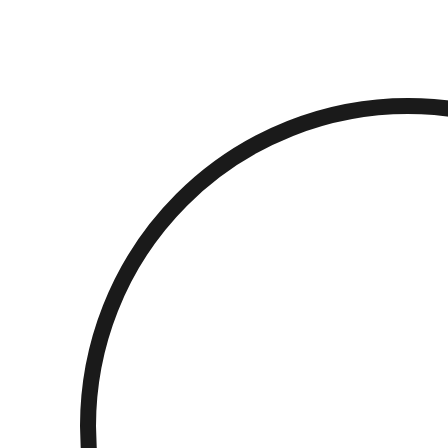
Přejít
k
obsahu