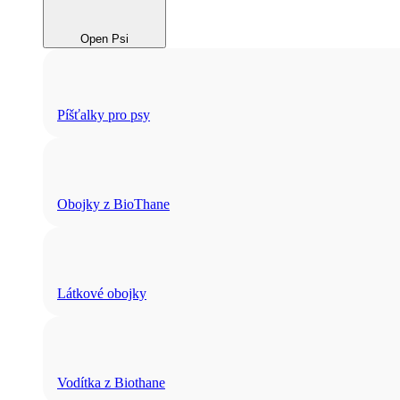
Open Psi
Píšťalky pro psy
Obojky z BioThane
Látkové obojky
Vodítka z Biothane