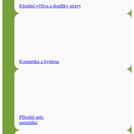
Kloubní výživa a doplňky stravy
Kosmetika a hygiena
Přírodní anti-
parazitika