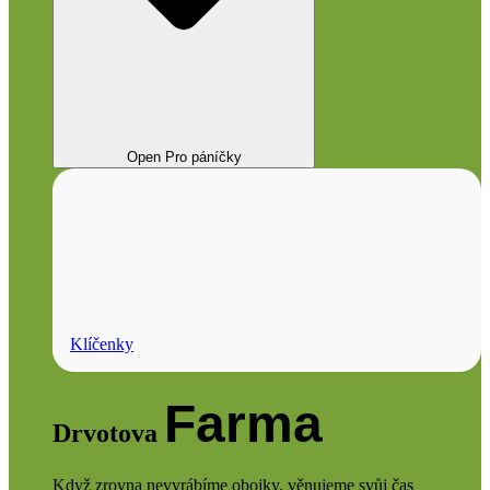
Open Pro páníčky
Klíčenky
Farma
Drvotova
Když zrovna nevyrábíme obojky, věnujeme svůj čas