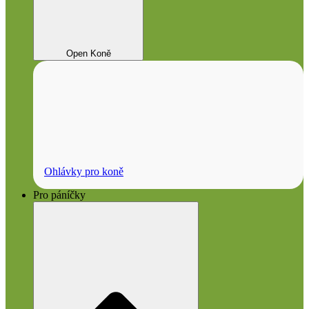
Open Koně
Ohlávky pro koně
Pro páníčky