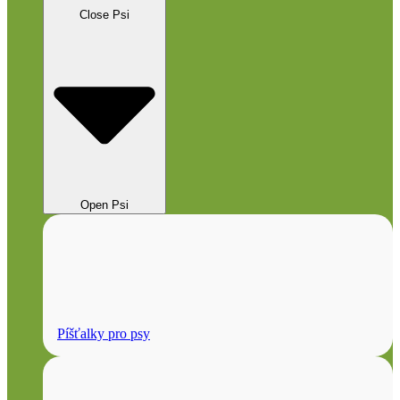
Close Psi
Open Psi
Píšťalky pro psy