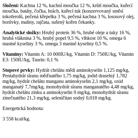
Složení:
Kachna 12 %, kachní moučka 12 %, krůtí moučka, kuřecí
moučka, batáty, čočka, hrách, kuřecí tuk (konzervovaný směsí
tokoferolů, pečená křepelka 3 %, pečená kachna 3 %, lososový olej,
borůvky, maliny, rajčata, sušený kořen čekanky.
Analytické složky:
Hrubý protein 36 %, hrubé oleje a tuky 16 %,
hrubá vláknina 3 %, hrubý popel 9,5 %, vlhkost 10 %, omega 6
mastné kyseliny 3 %, omega 3 mastné kyseliny 0,5 %.
Vitaminy:
Vitamin A: 10 000IU/kg, Vitamin D: 750IU/kg, Vitamin
E3: 150IU/kg, Taurin: 0,1 %
Stopové prvky:
Hydrát chelátu mědi aminokyselin 1,125 mg/kg,
Pentahydrát síranu měďnatého 1,75 mg/kg, jodid draselný 1,782
mg/kg, hydrát chelátu manganu aminokyselin 2,1 mg/kg, oxid
manganatý 7,7mg/kg, monohydrát síranu manganatého 4,48 mg/kg,
hydrát chelátu zinku a aminokyselin 9 mg/kg, monohydrát síranu
zinečnatého 21,3 mg/kg, seleničitan sodný 0,018 mg/kg.
Energetická hodnota:
3 558 kcal/kg.