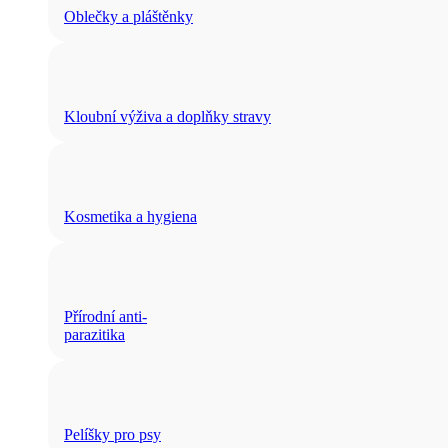
Oblečky a pláštěnky
Kloubní výživa a doplňky stravy
Kosmetika a hygiena
Přírodní anti-
parazitika
Pelíšky pro psy