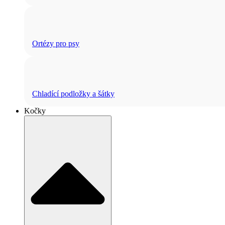
Ortézy pro psy
Chladící podložky a šátky
Kočky