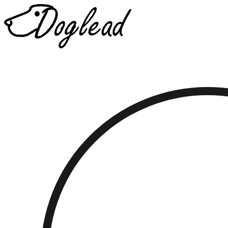
Přejít
k
obsahu