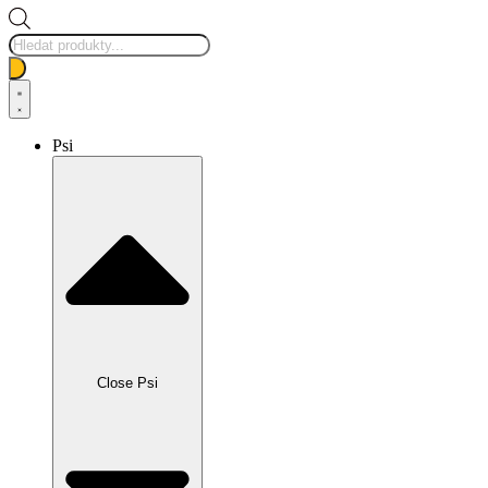
Products
search
Psi
Close Psi